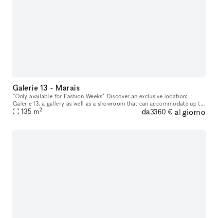
Galerie 13 - Marais
*Only available for Fashion Weeks* Discover an exclusive location:
Galerie 13, a gallery as well as a showroom that can accommodate up to
2
da
al giorno
60 pax. This location has a unique atmosphere with its sleek
135
m
3360 €