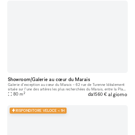
Showroom/Galerie au cœur du Marais
Galerie d’exception au cœur du Marais – 62 rue de Turenne Idéalement
située sur l’une des artères les plus recherchées du Marais, entre la Place
2
da
al giorno
des Vosges et la rue de Bretagne, la galerie bénéficie
80
m
1560 €
RISPONDITORE VELOCE < 1H