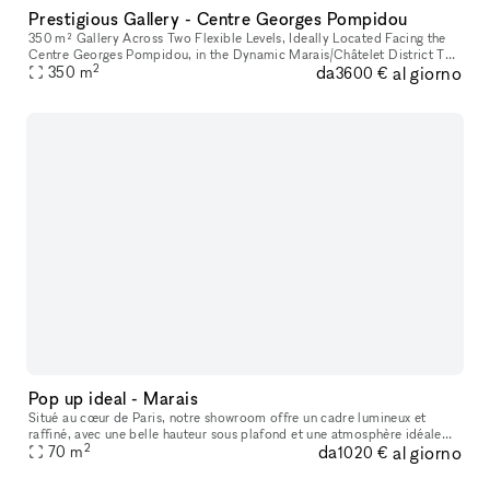
Prestigious Gallery - Centre Georges Pompidou
350 m² Gallery Across Two Flexible Levels, Ideally Located Facing the
Centre Georges Pompidou, in the Dynamic Marais/Châtelet District This
2
da
al giorno
exceptional space offers a modern, versatile environment,
350
m
3600 €
Pop up ideal - Marais
Situé au cœur de Paris, notre showroom offre un cadre lumineux et
raffiné, avec une belle hauteur sous plafond et une atmosphère idéale
2
da
al giorno
pour accueillir des marques, des collections et des événements
70
m
1020 €