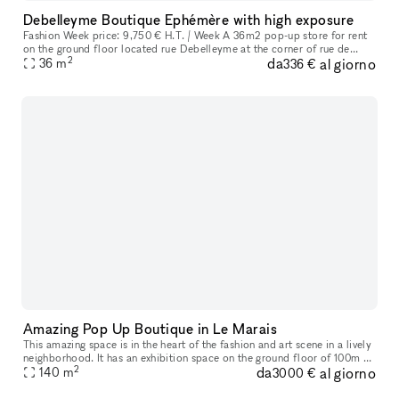
Debelleyme Boutique Ephémère with high exposure
Fashion Week price: 9,750 € H.T. / Week A 36m2 pop-up store for rent
on the ground floor located rue Debelleyme at the corner of rue de
2
da
al giorno
Poitou and in the immediate vicinity of rue Vieille du Temple a
36
m
336 €
Amazing Pop Up Boutique in Le Marais
This amazing space is in the heart of the fashion and art scene in a lively
neighborhood. It has an exhibition space on the ground floor of 100m ²
2
da
al giorno
with an 8 meters long street side window overlooking
140
m
3000 €