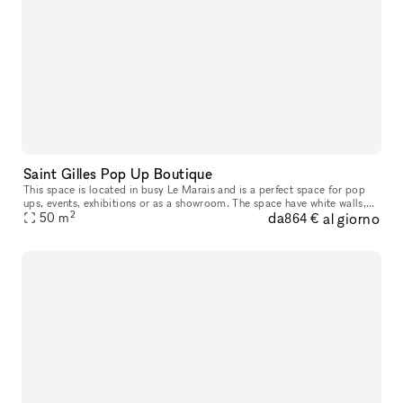
Saint Gilles Pop Up Boutique
This space is located in busy Le Marais and is a perfect space for pop
ups, events, exhibitions or as a showroom. The space have white walls,
2
da
al giorno
50
m
wooden flooring. Fashion week + high season prices: 7250
864 €