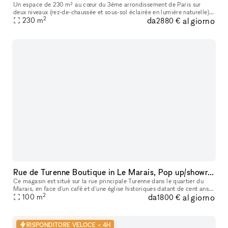
Un espace de 230 m² au cœur du 3ème arrondissement de Paris sur
deux niveaux (rez-de-chaussée et sous-sol éclairée en lumière naturelle) .
2
da
al giorno
Avec son style minimaliste et ses lignes épurées, ce lieu ba
230
m
2880 €
Rue de Turenne Boutique in Le Marais, Pop up/showroom
Ce magasin est situé sur la rue principale Turenne dans le quartier du
Marais, en face d'un café et d'une église historiques datant de cent ans.
2
da
al giorno
Il est également proche de nombreux galeries d'art ren
100
m
1800 €
RISPONDITORE VELOCE < 4H