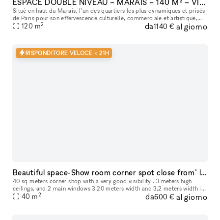
ESPACE DOUBLE NIVEAU – MARAIS – 140 M² – VITRINE SUR RUE – IDEAL FASHION WEEK & ÉVÉNEMENTS
Situé en haut du Marais, l’un des quartiers les plus dynamiques et prisés
de Paris pour son effervescence culturelle, commerciale et artistique,
2
da
al giorno
120
m
découvrez cet espace unique de 140 m². Le lieu : · Re
1140 €
RISPONDITORE VELOCE < 21H
Beautiful space-Show room corner spot close from" le marché des enfants rouges" Haut Marais
40 sq meters corner shop with a very good visibility . 3 meters high
ceilings, and 2 main windows 3,20 meters width and 3,2 meters width in
2
da
al giorno
the heat of the Marais . Large storage space in the bas
40
m
600 €