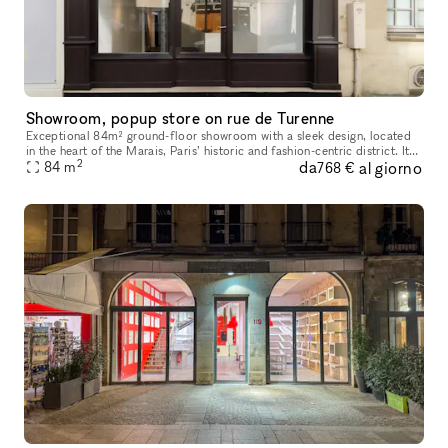
Showroom, popup store on rue de Turenne
Exceptional 84m² ground-floor showroom with a sleek design, located
in the heart of the Marais, Paris’ historic and fashion-centric district. Its
2
da
al giorno
prime location and flexible layout make it ideal for
84
m
768 €