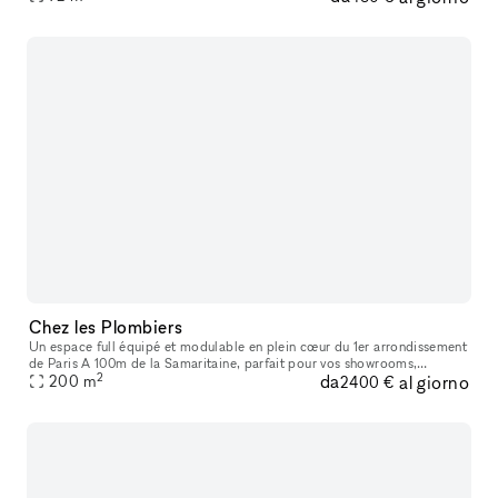
Chez les Plombiers
Un espace full équipé et modulable en plein cœur du 1er arrondissement
de Paris A 100m de la Samaritaine, parfait pour vos showrooms,
2
da
al giorno
présentations presse, pop-up, défilés, expositions ou tournages.
200
m
2400 €