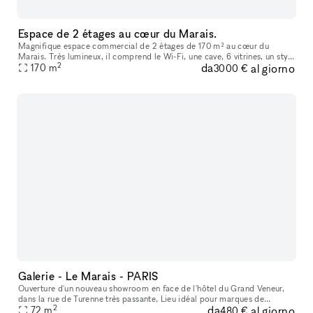
Espace de 2 étages au cœur du Marais.
Magnifique espace commercial de 2 étages de 170 m² au cœur du
Marais. Très lumineux, il comprend le Wi-Fi, une cave, 6 vitrines, un style
2
da
al giorno
Haussmannien, ainsi qu’un mini-kitchen et une toilet.
170
m
3000 €
Galerie - Le Marais - PARIS
Ouverture d'un nouveau showroom en face de l'hôtel du Grand Veneur,
dans la rue de Turenne très passante, Lieu idéal pour marques de
2
da
al giorno
créateurs, boutique vintage, showroom, évènementiel, galeries d'a
72
m
480 €