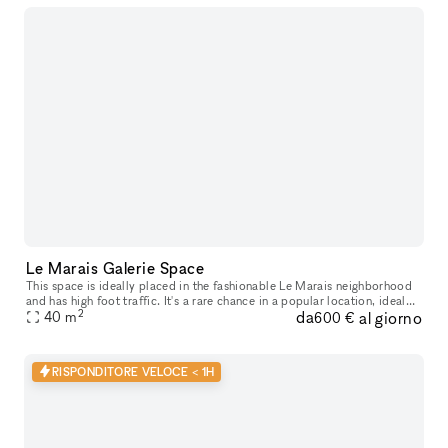
Le Marais Galerie Space
This space is ideally placed in the fashionable Le Marais neighborhood
and has high foot traffic. It's a rare chance in a popular location​,​ ideal
2
da
al giorno
for companies​,​ artists​,​ and designers to open t
40
m
600 €
RISPONDITORE VELOCE < 1H