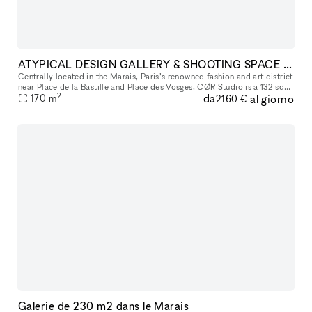
ATYPICAL DESIGN GALLERY & SHOOTING SPACE IN THE MARAIS
Centrally located in the Marais, Paris’s renowned fashion and art district
near Place de la Bastille and Place des Vosges, CØR Studio is a 132 sqm
2
da
al giorno
gallery space with an additional 30 sqm basement. De
170
m
2160 €
Galerie de 230 m2 dans le Marais