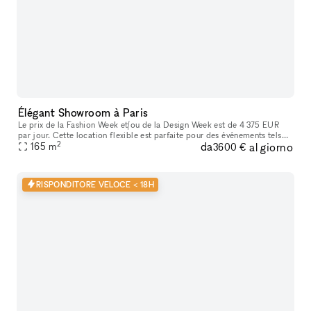
Élégant Showroom à Paris
Le prix de la Fashion Week et/ou de la Design Week est de 4 375 EUR
par jour. Cette location flexible est parfaite pour des événements tels
2
da
al giorno
que des expositions d'art, offrant des services supplémenta
165
m
3600 €
RISPONDITORE VELOCE < 18H