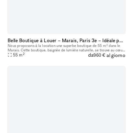
Belle Boutique à Louer – Marais, Paris 3e – Idéale pour Pop-Up Stores et Événements
Nous proposons à la location une superbe boutique de 55 m² dans le
Marais. Cette boutique, baignée de lumière naturelle, se trouve au cœur
2
da
al giorno
55
m
du Marais, un quartier très prisé et dynamique. Idéale pou
960 €