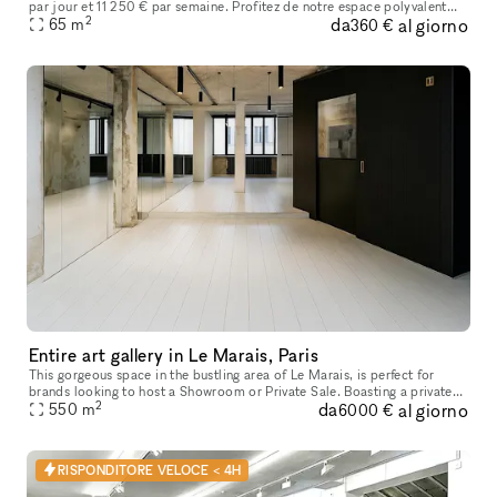
par jour et 11 250 € par semaine. Profitez de notre espace polyvalent
2
da
al giorno
idéal pour les showrooms de mode, les produits de luxe, les
65
m
360 €
Entire art gallery in Le Marais, Paris
This gorgeous space in the bustling area of Le Marais, is perfect for
brands looking to host a Showroom or Private Sale. Boasting a private
2
da
al giorno
entrance that creates a well-lit ambiance. With a trendy m
550
m
6000 €
RISPONDITORE VELOCE < 4H