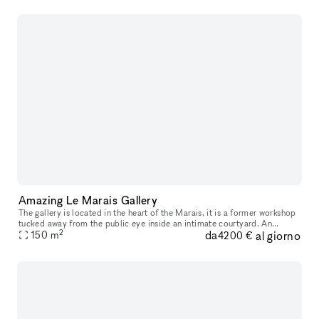
Amazing Le Marais Gallery
The gallery is located in the heart of the Marais, it is a former workshop
tucked away from the public eye inside an intimate courtyard. An
2
da
al giorno
atypical gallery that has known different historical perio
150
m
4200 €