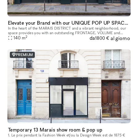
Elevate your Brand with our UNIQUE POP UP SPACE in PARIS Marais
In the heart of the MARAIS DISTRICT and a vibrant neighborhood, our
space provides you with an outstanding FRONTAGE, VOLUME and
2
da
al giorno
140
m
ARCHITECTURE. The location is very interesting as it is on a real sho
1800 €
PREMIUM
Temporary 13 Marais show room & pop up
1. Le prix pendant la Fashion Week et/ou la Design Week est de 1875 €