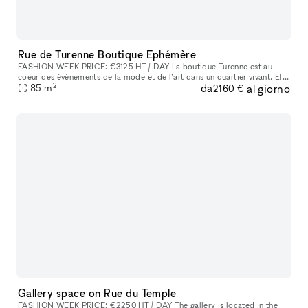
Rue de Turenne Boutique Ephémère
FASHION WEEK PRICE: €3125 HT / DAY La boutique Turenne est au
coeur des événements de la mode et de l’art dans un quartier vivant. Elle
2
da
al giorno
est composée de 3 pieces en enfilade ouvertes sur une vitrine
85
m
2160 €
Gallery space on Rue du Temple
FASHION WEEK PRICE: €2250 HT / DAY The gallery is located in the