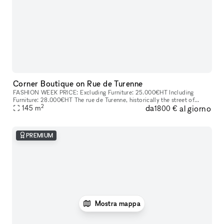
Corner Boutique on Rue de Turenne
FASHION WEEK PRICE: Excluding Furniture: 25.000€HT Including
Furniture: 28.000€HT The rue de Turenne​​,​​ historically the street of
2
da
al giorno
wholesalers​​,​​ has become over the years an emblematic and essen
145
m
1800 €
PREMIUM
Mostra mappa