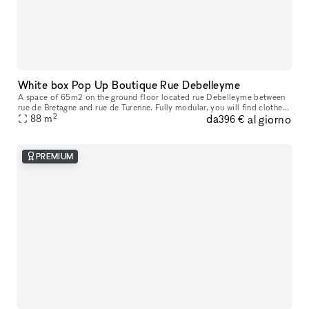
White box Pop Up Boutique Rue Debelleyme
A space of ​​65m2 on the ground floor located rue Debelleyme between
rue de Bretagne and rue de Turenne. Fully modular, you will find clothes
2
da
al giorno
racks, furniture, picture rails, as well as a storage spa
88
m
396 €
PREMIUM