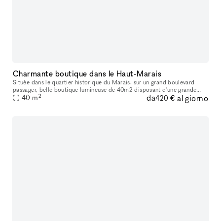
Charmante boutique dans le Haut-Marais
Située dans le quartier historique du Marais, sur un grand boulevard
passager, belle boutique lumineuse de 40m2 disposant d'une grande
2
da
al giorno
vitrine. Ideal pour les pop-up stores, les lancements de produit
40
m
420 €