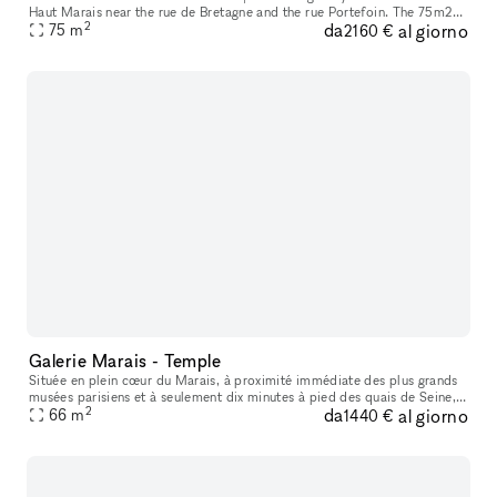
Haut Marais near the rue de Bretagne and the rue Portefoin. The 75m2
2
da
al giorno
space is located on the first floor at the end of a small Parisa
75
m
2160 €
Galerie Marais - Temple
Située en plein cœur du Marais, à proximité immédiate des plus grands
musées parisiens et à seulement dix minutes à pied des quais de Seine,
2
da
al giorno
cette galerie bénéficie d’un emplacement premium dans l’un
66
m
1440 €