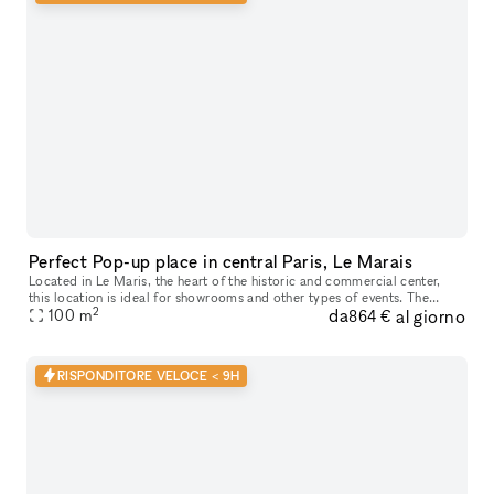
Perfect Pop-up place in central Paris, Le Marais
Located in Le Maris, the heart of the historic and commercial center,
this location is ideal for showrooms and other types of events. The
2
da
al giorno
space is spread over two levels. On the ground floor, a 30m2
100
m
864 €
RISPONDITORE VELOCE < 9H