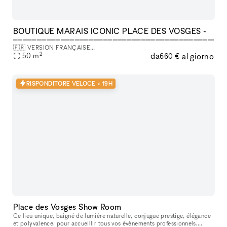
BOUTIQUE MARAIS ICONIC PLACE DES VOSGES -
═══════════════════════════════════════════
🇫🇷 VERSION FRANÇAISE
2
da
al giorno
═══════════════════════════════════════════
50
m
660 €
LÀ OÙ VOTRE ÉVÉNEMENT FAIT LA DIFFÉRENCE, On dit souvent que
la Place des Vosges a ce po
RISPONDITORE VELOCE < 19H
Place des Vosges Show Room
Ce lieu unique, baigné de lumière naturelle, conjugue prestige, élégance
et polyvalence, pour accueillir tous vos événements professionnels,