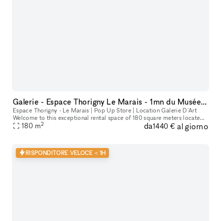
Galerie - Espace Thorigny Le Marais - 1mn du Musée Picasso
Espace Thorigny - Le Marais | Pop Up Store | Location Galerie D'Art
Welcome to this exceptional rental space of 180 square meters located
2
da
al giorno
in the heart of the 3rd arrondissement of Paris, just a few
180
m
1440 €
RISPONDITORE VELOCE < 1H