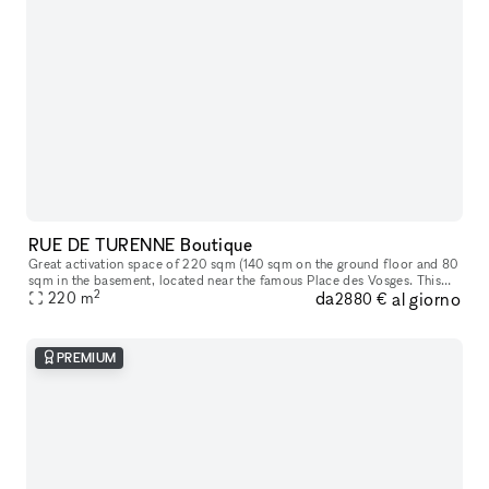
RUE DE TURENNE Boutique
Great activation space of 220 sqm (140 sqm on the ground floor and 80
sqm in the basement​,​ located near the famous Place des Vosges. This
2
da
al giorno
space offers great storefront on a popular street in Paris
220
m
2880 €
PREMIUM