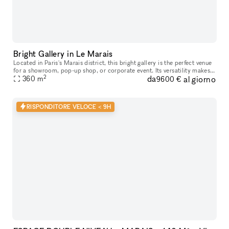
Bright Gallery in Le Marais
Located in Paris's Marais district, this bright gallery is the perfect venue
for a showroom, pop-up shop, or corporate event. Its versatility makes
2
da
al giorno
it an ideal choice for temporary events such as pop
360
m
9600 €
RISPONDITORE VELOCE < 9H