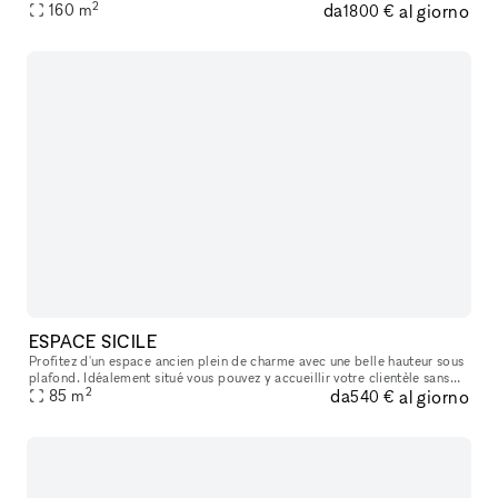
2
da
al giorno
privés ou créatifs. Que vous soyez à la recherche d’un lie
160
m
1800 €
ESPACE SICILE
Profitez d'un espace ancien plein de charme avec une belle hauteur sous
plafond. Idéalement situé vous pouvez y accueillir votre clientèle sans
2
da
al giorno
problème. Il y a un espace stockage ainsi qu'un espace
85
m
540 €