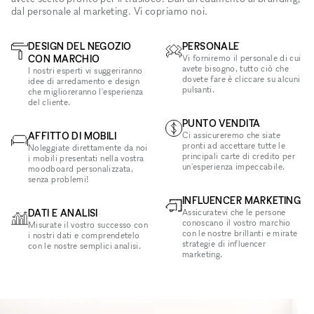
dal personale al marketing. Vi copriamo noi.
DESIGN DEL NEGOZIO
PERSONALE
CON MARCHIO
Vi forniremo il personale di cui
avete bisogno, tutto ciò che
I nostri esperti vi suggeriranno
dovete fare è cliccare su alcuni
idee di arredamento e design
pulsanti.
che miglioreranno l'esperienza
del cliente.
PUNTO VENDITA
AFFITTO DI MOBILI
Ci assicureremo che siate
pronti ad accettare tutte le
Noleggiate direttamente da noi
principali carte di credito per
i mobili presentati nella vostra
un'esperienza impeccabile.
moodboard personalizzata,
senza problemi!
INFLUENCER MARKETING
DATI E ANALISI
Assicuratevi che le persone
conoscano il vostro marchio
Misurate il vostro successo con
con le nostre brillanti e mirate
i nostri dati e comprendetelo
strategie di influencer
con le nostre semplici analisi.
marketing.