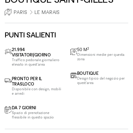
PARIS
LE MARAIS
PUNTI SALIENTI
2
21.994
50
M
VISITATORI/GIORNO
Dimensioni medie per questa
zona
Traffico pedonale giornaliero
elevato in quest'area
BOUTIQUE
PRONTO PER IL
Design tipico del negozio per
quest'area
TRASLOCO
Disponibile con design, mobili
e arredi
DA 7 GIORNI
Spazio di prenotazione
flessibile in questo spazio