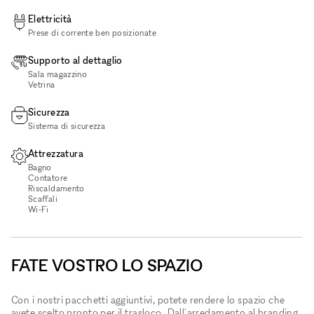
Elettricità
Prese di corrente ben posizionate
Supporto al dettaglio
Sala magazzino
Vetrina
Sicurezza
Sistema di sicurezza
Attrezzatura
Bagno
Contatore
Riscaldamento
Scaffali
Wi‑Fi
FATE VOSTRO LO SPAZIO
Con i nostri pacchetti aggiuntivi, potete rendere lo spazio che
avete scelto pronto per il trasloco. Dall'arredamento al branding,