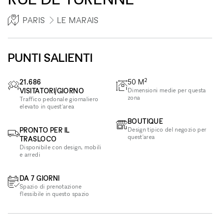
PARIS
LE MARAIS
PUNTI SALIENTI
2
21.686
50
M
VISITATORI/GIORNO
Dimensioni medie per questa
zona
Traffico pedonale giornaliero
elevato in quest'area
BOUTIQUE
PRONTO PER IL
Design tipico del negozio per
quest'area
TRASLOCO
Disponibile con design, mobili
e arredi
DA 7 GIORNI
Spazio di prenotazione
flessibile in questo spazio