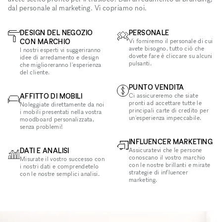
dal personale al marketing. Vi copriamo noi.
DESIGN DEL NEGOZIO
PERSONALE
CON MARCHIO
Vi forniremo il personale di cui
avete bisogno, tutto ciò che
I nostri esperti vi suggeriranno
dovete fare è cliccare su alcuni
idee di arredamento e design
pulsanti.
che miglioreranno l'esperienza
del cliente.
PUNTO VENDITA
AFFITTO DI MOBILI
Ci assicureremo che siate
pronti ad accettare tutte le
Noleggiate direttamente da noi
principali carte di credito per
i mobili presentati nella vostra
un'esperienza impeccabile.
moodboard personalizzata,
senza problemi!
INFLUENCER MARKETING
DATI E ANALISI
Assicuratevi che le persone
conoscano il vostro marchio
Misurate il vostro successo con
con le nostre brillanti e mirate
i nostri dati e comprendetelo
strategie di influencer
con le nostre semplici analisi.
marketing.