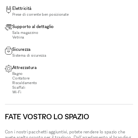
Elettricità
Prese di corrente ben posizionate
Supporto al dettaglio
Sala magazzino
Vetrina
Sicurezza
Sistema di sicurezza
Attrezzatura
Bagno
Contatore
Riscaldamento
Scaffali
Wi‑Fi
FATE VOSTRO LO SPAZIO
Con i nostri pacchetti aggiuntivi, potete rendere lo spazio che
avete scelto pronto per il trasloco. Dall'arredamento al branding,