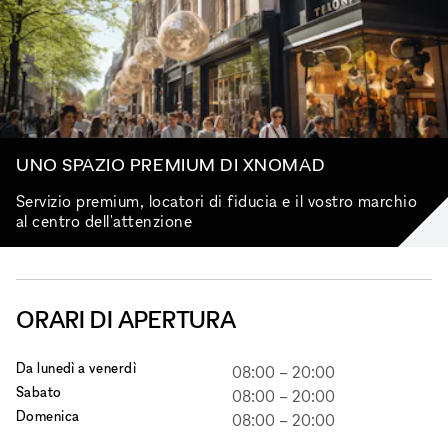
UNO SPAZIO PREMIUM DI XNOMAD
Servizio premium, locatori di fiducia e il vostro marchio
al centro dell'attenzione
ORARI DI APERTURA
Da lunedì a venerdì
08:00
–
20:00
Sabato
08:00
–
20:00
Domenica
08:00
–
20:00