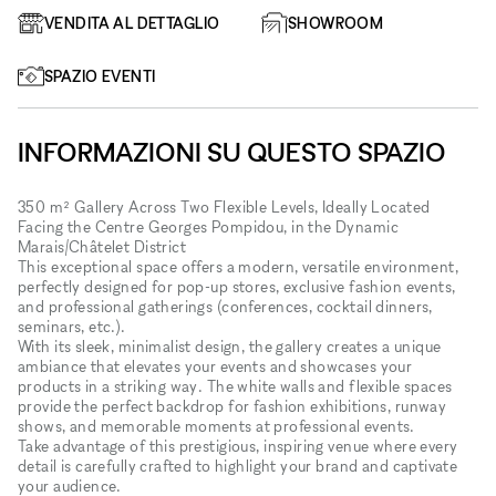
VENDITA AL DETTAGLIO
SHOWROOM
SPAZIO EVENTI
INFORMAZIONI SU QUESTO SPAZIO
350 m² Gallery Across Two Flexible Levels, Ideally Located
Facing the Centre Georges Pompidou, in the Dynamic
Marais/Châtelet District
This exceptional space offers a modern, versatile environment,
perfectly designed for pop-up stores, exclusive fashion events,
and professional gatherings (conferences, cocktail dinners,
seminars, etc.).
With its sleek, minimalist design, the gallery creates a unique
ambiance that elevates your events and showcases your
products in a striking way. The white walls and flexible spaces
provide the perfect backdrop for fashion exhibitions, runway
shows, and memorable moments at professional events.
Take advantage of this prestigious, inspiring venue where every
detail is carefully crafted to highlight your brand and captivate
your audience.