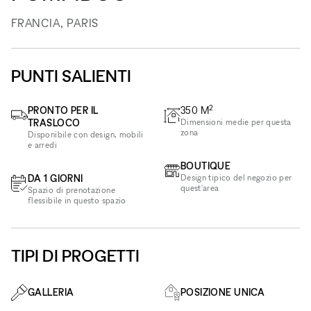
FRANCIA, PARIS
PUNTI SALIENTI
2
PRONTO PER IL
350
M
TRASLOCO
Dimensioni medie per questa
zona
Disponibile con design, mobili
e arredi
BOUTIQUE
DA 1 GIORNI
Design tipico del negozio per
quest'area
Spazio di prenotazione
flessibile in questo spazio
TIPI DI PROGETTI
GALLERIA
POSIZIONE UNICA