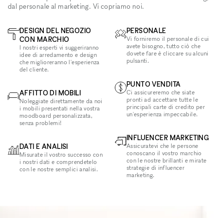
dal personale al marketing. Vi copriamo noi.
DESIGN DEL NEGOZIO
PERSONALE
CON MARCHIO
Vi forniremo il personale di cui
avete bisogno, tutto ciò che
I nostri esperti vi suggeriranno
dovete fare è cliccare su alcuni
idee di arredamento e design
pulsanti.
che miglioreranno l'esperienza
del cliente.
PUNTO VENDITA
AFFITTO DI MOBILI
Ci assicureremo che siate
pronti ad accettare tutte le
Noleggiate direttamente da noi
principali carte di credito per
i mobili presentati nella vostra
un'esperienza impeccabile.
moodboard personalizzata,
senza problemi!
INFLUENCER MARKETING
DATI E ANALISI
Assicuratevi che le persone
conoscano il vostro marchio
Misurate il vostro successo con
con le nostre brillanti e mirate
i nostri dati e comprendetelo
strategie di influencer
con le nostre semplici analisi.
marketing.