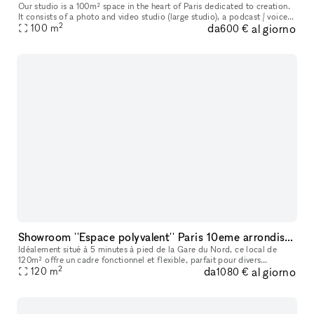
Our studio is a 100m² space in the heart of Paris dedicated to creation.
It consists of a photo and video studio (large studio), a podcast / voice-
2
da
al giorno
100
m
over room (small studio) and a connected lounge. T
600 €
Showroom ''Espace polyvalent'' Paris 10eme arrondissement
Idéalement situé à 5 minutes à pied de la Gare du Nord, ce local de
120m² offre un cadre fonctionnel et flexible, parfait pour divers
2
da
al giorno
événements. Aménageable selon vos besoins, il dispose d'une cuisi
120
m
1080 €