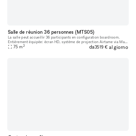
Salle de réunion 36 personnes (MTS05)
La salle peut accueillir 36 participants en configuration boardroom.
Entièrement équipée: écran HD, système de projection Airtame via Mac
2
da
al giorno
ou Pc, Wifi et Whiteboard.
75
m
3519 €