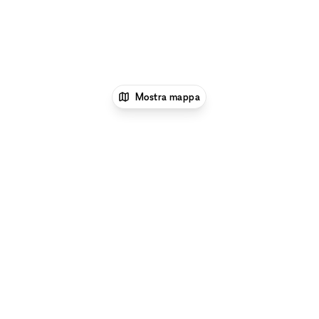
Mostra mappa
1
xNomad
Affitta uno spazio per riunioni
Sale
Meeting e Riunioni Aziendali a Parigi
Sale Meeting e
Riunioni Aziendali a 10° arrondissement di
Parigi
Sale Meeting e Riunioni Aziendali a Gare du
Nord, Parigi
Esplora per tipo di spazio a Gare du Nord,