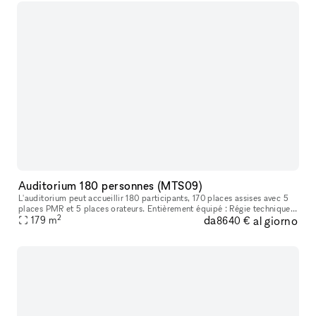
Auditorium 180 personnes (MTS09)
L'auditorium peut accueillir 180 participants, 170 places assises avec 5
places PMR et 5 places orateurs. Entièrement équipé : Régie technique
2
da
al giorno
permettant la conférence, visio conférence, des écrans
179
m
8640 €