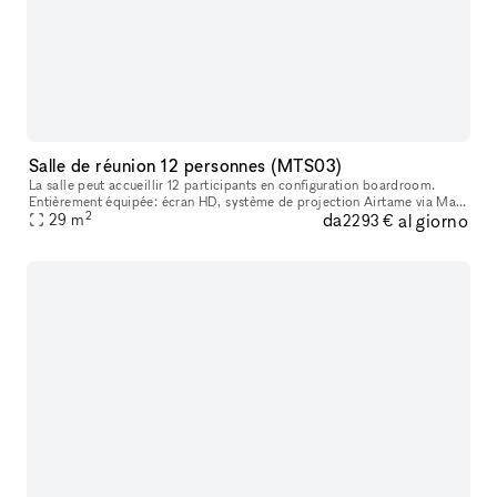
Salle de réunion 12 personnes (MTS03)
La salle peut accueillir 12 participants en configuration boardroom.
Entièrement équipée: écran HD, système de projection Airtame via Mac
2
da
al giorno
ou Pc, Wifi et Whiteboard.
29
m
2293 €