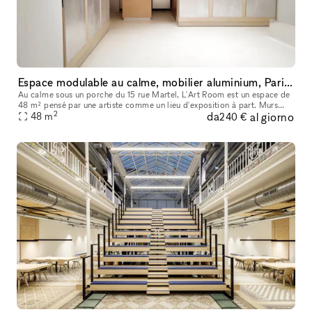
Espace modulable au calme, mobilier aluminium, Paris 10e
Au calme sous un porche du 15 rue Martel, L'Art Room est un espace de
48 m² pensé par une artiste comme un lieu d'exposition à part. Murs
2
da
al giorno
blancs prêts à accrocher, sol avec un réagreage rose pale, be
48
m
240 €