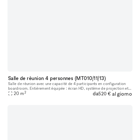
Salle de réunion 4 personnes (MT010/11/13)
Salle de réunion avec une capacité de 4 participants en configuration
boardroom. Entièrement équipée : écran HD, système de projection et
2
da
al giorno
de visioconférence Airtame Hub via Mac ou Pc, Wifi et Whiteb
20
m
520 €