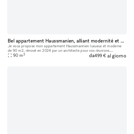
Bel appartement Haussmanien, alliant modernité et cachet de l'ancien
Je vous propose mon appartement Haussmannien luxueux et moderne
de 90 m2, rénové en 2024 par un architecte pour vos réunions,
2
da
al giorno
90
m
événements et production. Cachet de l'ancien préservé : parquet point d
499 €