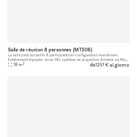
Salle de réunion 8 personnes (MTS06)
La salle peut accueillir 8 participants en configuration boardroom.
Entièrement équipée: écran HD, système de projection Airtame via Mac
2
da
al giorno
ou Pc, Wifi et Whiteboard.
18
m
1257 €