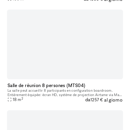
imm
Salle de réunion 8 persones (MTS04)
La salle peut accueillir 8 participants en configuration boardroom.
Entièrement équipée: écran HD, système de projection Airtame via Mac
2
da
al giorno
ou Pc, Wifi et Whiteboard.
18
m
1257 €