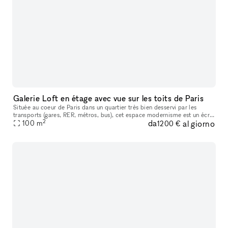
Galerie Loft en étage avec vue sur les toits de Paris
Située au coeur de Paris dans un quartier très bien desservi par les
transports (gares, RER, métros, bus), cet espace modernisme est un écrin
2
da
al giorno
intime avec vue sur les toits de Paris. Très belle lumièr
100
m
1200 €