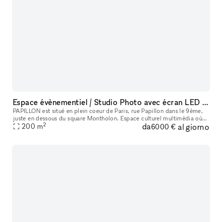
Espace évènementiel / Studio Photo avec écran LED immersif géant et système son Audiophile Paris 9ème
PAPILLON est situé en plein coeur de Paris, rue Papillon dans le 9ème,
juste en dessous du square Montholon. Espace culturel multimédia où
2
da
al giorno
musique, images, mode, technologies et performances artist
200
m
6000 €