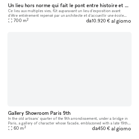
Un lieu hors norme qui fait le pont entre histoire et modernité
Ce lieu aux multiples vies, fût auparavant un lieu d'exposition avant
d'être entièrement repensé par un architecte et d'accueillir une école
2
da
al giorno
700
m
spécialisée dans le business et la data. Au sein du quart
10.920 €
Gallery Showroom Paris 9th
In the old artisans' quarter of the 9th arrondissement, under a bridge in
Paris, a gallery of character whose facade, emblazoned with a late 19th
2
da
al giorno
century wine merchant, has been restored respecting i
60
m
450 €