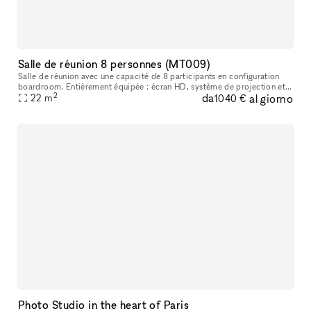
Salle de réunion 8 personnes (MT009)
Salle de réunion avec une capacité de 8 participants en configuration
boardroom. Entièrement équipée : écran HD, système de projection et
2
da
al giorno
de visioconférence Airtame Hub via Mac ou Pc, Wifi et Whiteb
22
m
1040 €
Photo Studio in the heart of Paris