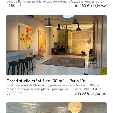
pont de Paris, une galerie de caractère dont la façade à l’enseigne d’un
2
da
al giorno
caviste de la fin du 19ème siècle a été restaurée dans le
60
m
480 €
Grand studio créatif de 130 m² — Paris 10ᵉ
Situé Boulevard de Strasbourg, juste en face de la Mairie du 10ᵉ, cet
espace se compose d’un plateau principal de 100 m² au RDC et d’un
2
da
al giorno
130
m
sous-sol exploitable de 30 m². L’emplacement est exceptionnel
960 €