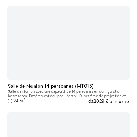
Salle de réunion 14 personnes (MT015)
Salle de réunion avec une capacité de 14 personnes en configuration
boardroom. Entièrement équipée : écran HD, système de projection et
2
da
al giorno
de visioconférence Airtame Hub via Mac ou Pc, Wifi et Whiteboa
24
m
2029 €