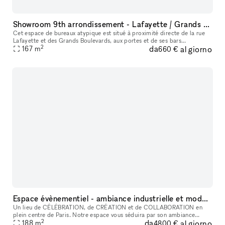
Showroom 9th arrondissement - Lafayette / Grands Boulevards
Cet espace de bureaux atypique est situé à proximité directe de la rue
Lafayette et des Grands Boulevards, aux portes et de ses bars
2
da
al giorno
renommés. Il est parfait pour recevoir des réunions, showrooms, de
167
m
660 €
Espace évènementiel - ambiance industrielle et moderne- agencement modulaire
Un lieu de CÉLÉBRATION, de CRÉATION et de COLLABORATION en
plein centre de Paris. Notre espace vous séduira par son ambiance
2
da
al giorno
industrielle et moderne, son agencement modulaire mais surtout par son
188
m
4800 €