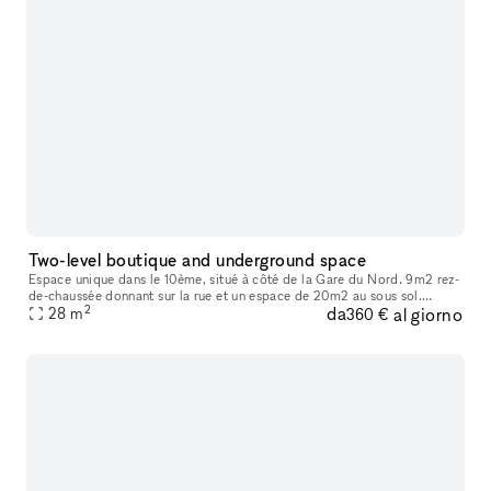
Two-level boutique and underground space
Espace unique dans le 10ème, situé à côté de la Gare du Nord. 9m2 rez-
de-chaussée donnant sur la rue et un espace de 20m2 au sous sol.
2
da
al giorno
L'espace est utilisé pour des expositions, comme showroom, ou à
28
m
360 €