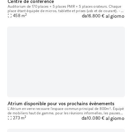
Centre de conférence
Auditorium de 170 places + 5 places PMR + 5 places orateurs. Chaque
place étant équipée de micros, tablette et prises (usb et de courant). - 5
2
da
al giorno
458
m
salles de sous-commission : MTS02: 8 personnes en boar
16.800 €
Atrium disponible pour vos prochains évènements
L'Atrium en verre recouvre l'espace commun principal de 800m². Équipé
de mobiliers haut de gamme, pour les réunions informelles, les pauses
2
da
al giorno
273
m
déjeuner, ou vos plus beaux évènements. Espace de receptio
10.080 €