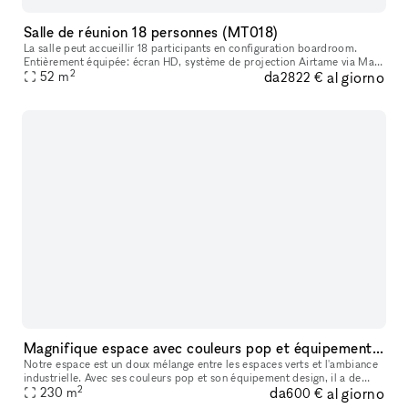
Salle de réunion 18 personnes (MT018)
La salle peut accueillir 18 participants en configuration boardroom.
Entièrement équipée: écran HD, système de projection Airtame via Mac
2
da
al giorno
ou Pc, Wifi et Whiteboard.
52
m
2822 €
Magnifique espace avec couleurs pop et équipements design
Notre espace est un doux mélange entre les espaces verts et l'ambiance
industrielle. Avec ses couleurs pop et son équipement design, il a de
2
da
al giorno
quoi plaire aux plus exigeants.
230
m
600 €