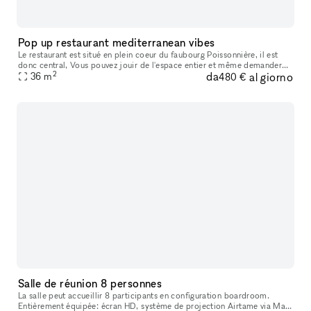
Pop up restaurant mediterranean vibes
Le restaurant est situé en plein coeur du faubourg Poissonnière, il est
donc central, Vous pouvez jouir de l'espace entier et même demander
2
da
al giorno
un staff en plus pour le service des mets et boissons. La d
36
m
480 €
Salle de réunion 8 personnes
La salle peut accueillir 8 participants en configuration boardroom.
Entièrement équipée: écran HD, système de projection Airtame via Mac