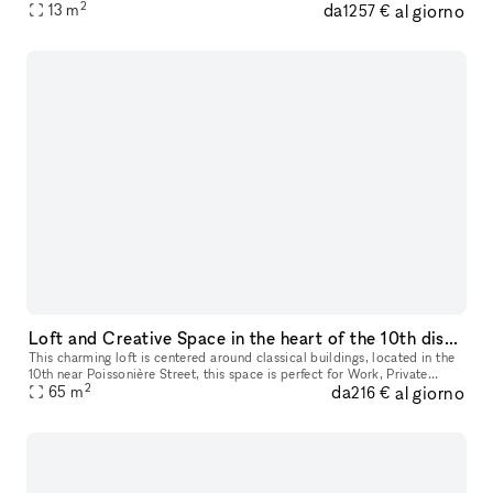
2
da
al giorno
ou Pc, Wifi et Whiteboard.
13
m
1257 €
Loft and Creative Space in the heart of the 10th district
This charming loft is centered around classical buildings, located in the
10th near Poissonière Street, this space is perfect for Work, Private
2
da
al giorno
65
m
Events, Fashion Week. The space boasts a quaint entryw
216 €