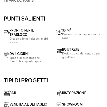
FRANCIA, PARIS
PUNTI SALIENTI
2
PRONTO PER IL
36
M
TRASLOCO
Dimensioni medie per questa
zona
Disponibile con design, mobili
e arredi
BOUTIQUE
DA 1 GIORNI
Design tipico del negozio per
quest'area
Spazio di prenotazione
flessibile in questo spazio
TIPI DI PROGETTI
BAR
RISTORAZIONE
VENDITA AL DETTAGLIO
SHOWROOM