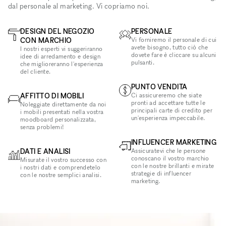
dal personale al marketing. Vi copriamo noi.
DESIGN DEL NEGOZIO
PERSONALE
CON MARCHIO
Vi forniremo il personale di cui
avete bisogno, tutto ciò che
I nostri esperti vi suggeriranno
dovete fare è cliccare su alcuni
idee di arredamento e design
pulsanti.
che miglioreranno l'esperienza
del cliente.
PUNTO VENDITA
AFFITTO DI MOBILI
Ci assicureremo che siate
pronti ad accettare tutte le
Noleggiate direttamente da noi
principali carte di credito per
i mobili presentati nella vostra
un'esperienza impeccabile.
moodboard personalizzata,
senza problemi!
INFLUENCER MARKETING
DATI E ANALISI
Assicuratevi che le persone
conoscano il vostro marchio
Misurate il vostro successo con
con le nostre brillanti e mirate
i nostri dati e comprendetelo
strategie di influencer
con le nostre semplici analisi.
marketing.