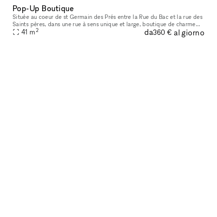
Pop-Up Boutique
Située au coeur de st Germain des Prés entre la Rue du Bac et la rue des
Saints pères, dans une rue à sens unique et large, boutique de charme
2
da
al giorno
41
m
avec arrière boutique. Vitrine ancienne, parquet au so
360 €