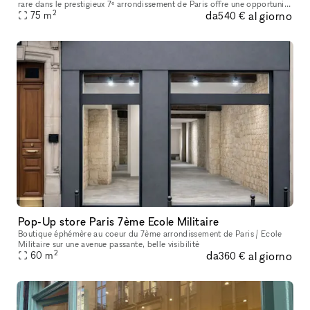
rare dans le prestigieux 7ᵉ arrondissement de Paris offre une opportunité
2
da
al giorno
exceptionnelle pour accueillir vos projets professio
75
m
540 €
Pop-Up store Paris 7ème Ecole Militaire
Boutique éphémère au coeur du 7ème arrondissement de Paris / Ecole
Militaire sur une avenue passante, belle visibilité
2
da
al giorno
60
m
360 €