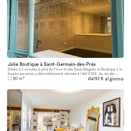
Jolie Boutique à Saint-Germain-des-Prés
Située à 5 minutes à pied du Flore et des Deux-Magots, la Boutique à la
façade ancienne, a été entièrement rénovée à l'été 2024. Au rez-de-
2
da
al giorno
chaussée, un espace de vente ou de bureau de 20m2, avec p
80
m
192 €