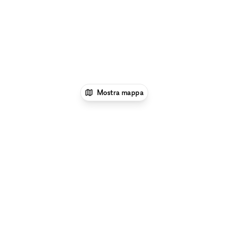
Mostra mappa
1
xNomad
Location per eventi
Location e
Spazi per Eventi a New York
Location e Spazi per
Eventi a Rose Hill, New York
Esplora per tipo di spazio a Rose Hill, New York:
Gallerie
d'Arte e Spazi Espositivi a Rose Hill, New York
|
Sale