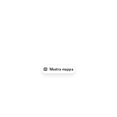
Mostra mappa
1
xNomad
Affitta un ristorante o un bar pop-
up
Ristoranti e bar pop-up a Los
Angeles
Ristoranti e bar pop-up a Sherman Oaks,