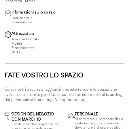
Piano terra - Strada
Informazioni sullo spazio
Luce naturale
Illuminazione
Attrezzatura
Aria condizionata
Mobili
Riscaldamento
Wi‑Fi
FATE VOSTRO LO SPAZIO
Con i nostri pacchetti aggiuntivi, potete rendere lo spazio che
avete scelto pronto per il trasloco. Dall'arredamento al branding,
dal personale al marketing. Vi copriamo noi.
DESIGN DEL NEGOZIO
PERSONALE
CON MARCHIO
Vi forniremo il personale di cui
avete bisogno, tutto ciò che
I nostri esperti vi suggeriranno
dovete fare è cliccare su alcuni
idee di arredamento e design