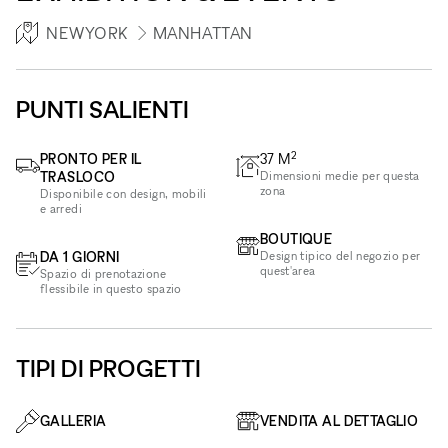
NEWYORK
MANHATTAN
PUNTI SALIENTI
2
PRONTO PER IL
37
M
TRASLOCO
Dimensioni medie per questa
zona
Disponibile con design, mobili
e arredi
BOUTIQUE
DA 1 GIORNI
Design tipico del negozio per
quest'area
Spazio di prenotazione
flessibile in questo spazio
TIPI DI PROGETTI
GALLERIA
VENDITA AL DETTAGLIO