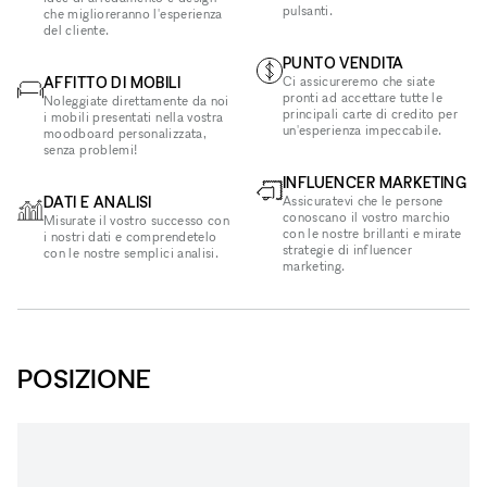
pulsanti.
che miglioreranno l'esperienza
del cliente.
PUNTO VENDITA
AFFITTO DI MOBILI
Ci assicureremo che siate
pronti ad accettare tutte le
Noleggiate direttamente da noi
principali carte di credito per
i mobili presentati nella vostra
un'esperienza impeccabile.
moodboard personalizzata,
senza problemi!
INFLUENCER MARKETING
DATI E ANALISI
Assicuratevi che le persone
conoscano il vostro marchio
Misurate il vostro successo con
con le nostre brillanti e mirate
i nostri dati e comprendetelo
strategie di influencer
con le nostre semplici analisi.
marketing.
POSIZIONE