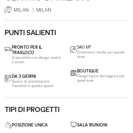
MILAN
MILAN
PUNTI SALIENTI
2
PRONTO PER IL
340
M
TRASLOCO
Dimensioni medie per questa
zona
Disponibile con design, mobili
e arredi
BOUTIQUE
DA 3 GIORNI
Design tipico del negozio per
quest'area
Spazio di prenotazione
flessibile in questo spazio
TIPI DI PROGETTI
POSIZIONE UNICA
SALA RIUNIONI