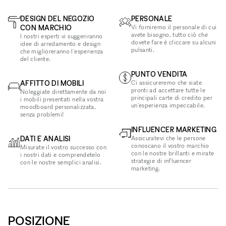
DESIGN DEL NEGOZIO
PERSONALE
CON MARCHIO
Vi forniremo il personale di cui
avete bisogno, tutto ciò che
I nostri esperti vi suggeriranno
dovete fare è cliccare su alcuni
idee di arredamento e design
pulsanti.
che miglioreranno l'esperienza
del cliente.
PUNTO VENDITA
AFFITTO DI MOBILI
Ci assicureremo che siate
pronti ad accettare tutte le
Noleggiate direttamente da noi
principali carte di credito per
i mobili presentati nella vostra
un'esperienza impeccabile.
moodboard personalizzata,
senza problemi!
INFLUENCER MARKETING
DATI E ANALISI
Assicuratevi che le persone
conoscano il vostro marchio
Misurate il vostro successo con
con le nostre brillanti e mirate
i nostri dati e comprendetelo
strategie di influencer
con le nostre semplici analisi.
marketing.
POSIZIONE