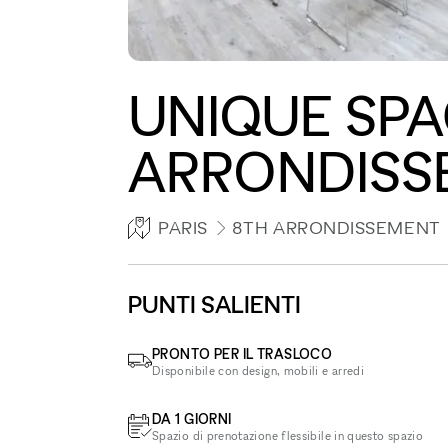
UNIQUE SPA
ARRONDISS
PARIS
8TH ARRONDISSEMENT
PUNTI SALIENTI
PRONTO PER IL TRASLOCO
Disponibile con design, mobili e arredi
DA 1 GIORNI
Spazio di prenotazione flessibile in questo spazio