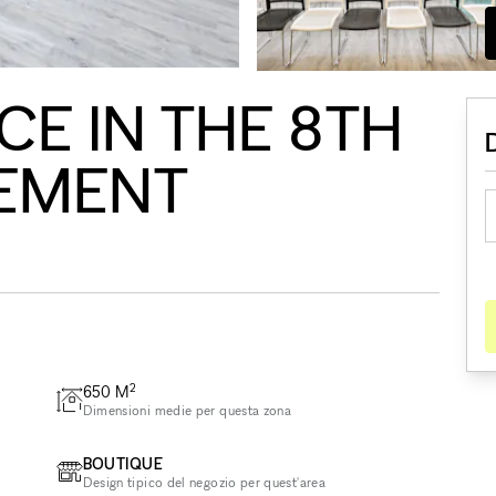
CE IN THE 8TH
EMENT
2
650
M
Dimensioni medie per questa zona
BOUTIQUE
Design tipico del negozio per quest'area