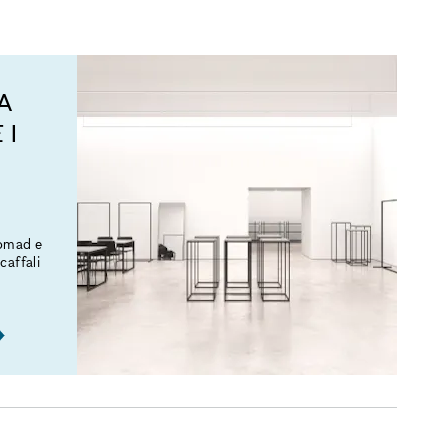
A
 I
Nomad e
caffali