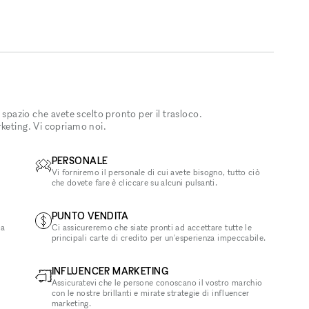
 spazio che avete scelto pronto per il trasloco.
rketing. Vi copriamo noi.
PERSONALE
Vi forniremo il personale di cui avete bisogno, tutto ciò
che dovete fare è cliccare su alcuni pulsanti.
PUNTO VENDITA
la
Ci assicureremo che siate pronti ad accettare tutte le
principali carte di credito per un'esperienza impeccabile.
INFLUENCER MARKETING
Assicuratevi che le persone conoscano il vostro marchio
con le nostre brillanti e mirate strategie di influencer
marketing.