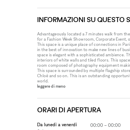
INFORMAZIONI SU QUESTO 
Advantageously located a 7 minutes walk from the E
for a Fashion Week Showroom, Corporate Event, o
This space is a unique place of connections in Pa
in the best of innovation to make new lines of busi
space is elegant with a sophisticated ambience. 
interiors of white walls and tiled floors. This spac
room composed of photography equipment making th
This space is surrounded by multiple flagship stor
Chloé and so on. This is an outstanding opportuni
world.
leggere di meno
ORARI DI APERTURA
Da lunedì a venerdì
00:00
–
00:00