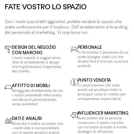
FATE VOSTRO LO SPAZIO
Con i nostri pacchetti aggiuntivi, potete rendere lo spazio che
avete scelto pronto per il trasloco. Dall'arredamento al branding,
dal personale al marketing. Vi copriamo noi.
DESIGN DEL NEGOZIO
PERSONALE
CON MARCHIO
Vi forniremo il personale di cui
avete bisogno, tutto ciò che
I nostri esperti vi suggeriranno
dovete fare è cliccare su alcuni
idee di arredamento e design
pulsanti.
che miglioreranno l'esperienza
del cliente.
PUNTO VENDITA
AFFITTO DI MOBILI
Ci assicureremo che siate
pronti ad accettare tutte le
Noleggiate direttamente da noi
principali carte di credito per
i mobili presentati nella vostra
un'esperienza impeccabile.
moodboard personalizzata,
senza problemi!
INFLUENCER MARKETING
DATI E ANALISI
Assicuratevi che le persone
conoscano il vostro marchio
Misurate il vostro successo con
con le nostre brillanti e mirate
i nostri dati e comprendetelo
strategie di influencer
con le nostre semplici analisi.