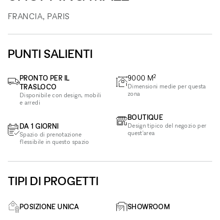
FRANCIA, PARIS
PUNTI SALIENTI
2
PRONTO PER IL
9000
M
TRASLOCO
Dimensioni medie per questa
zona
Disponibile con design, mobili
e arredi
BOUTIQUE
DA 1 GIORNI
Design tipico del negozio per
quest'area
Spazio di prenotazione
flessibile in questo spazio
TIPI DI PROGETTI
POSIZIONE UNICA
SHOWROOM