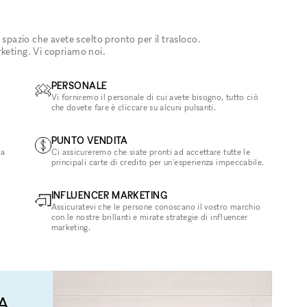
 spazio che avete scelto pronto per il trasloco.
rketing. Vi copriamo noi.
PERSONALE
Vi forniremo il personale di cui avete bisogno, tutto ciò
che dovete fare è cliccare su alcuni pulsanti.
PUNTO VENDITA
la
Ci assicureremo che siate pronti ad accettare tutte le
principali carte di credito per un'esperienza impeccabile.
INFLUENCER MARKETING
Assicuratevi che le persone conoscano il vostro marchio
con le nostre brillanti e mirate strategie di influencer
marketing.
A