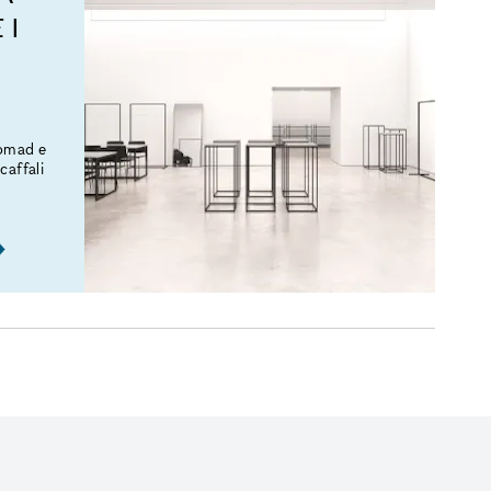
 I
Nomad e
caffali