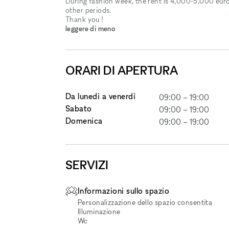
During fashion week, the rent is 4,000-5,000 euro
other periods.
Thank you !
leggere di meno
ORARI DI APERTURA
Da lunedì a venerdì
09:00
–
19:00
Sabato
09:00
–
19:00
Domenica
09:00
–
19:00
SERVIZI
Informazioni sullo spazio
Personalizzazione dello spazio consentita
Illuminazione
Wc