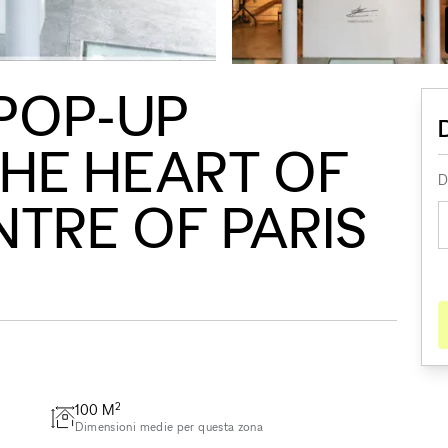
POP-UP
 THE HEART OF
D
NTRE OF PARIS
2
100
M
Dimensioni medie per questa zona