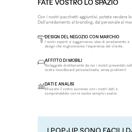
FATE VOSTRO LO SPAZIO
Con i nostri pacchetti aggiuntivi, potete rendere lo
Dall'arredamento al branding, dal personale al ma
DESIGN DEL NEGOZIO CON MARCHIO
I nostri esperti vi suggeriranno idee di arredamento e
design che miglioreranno l'esperienza del cliente.
AFFITTO DI MOBILI
Noleggiate direttamente da noi i mobili presentati nel
vostra moodboard personalizzata, senza problemi!
DATI E ANALISI
Misurate il vostro successo con i nostri dati e
comprendetelo con le nostre semplici analisi.
I POP-UP SONO FACILI D