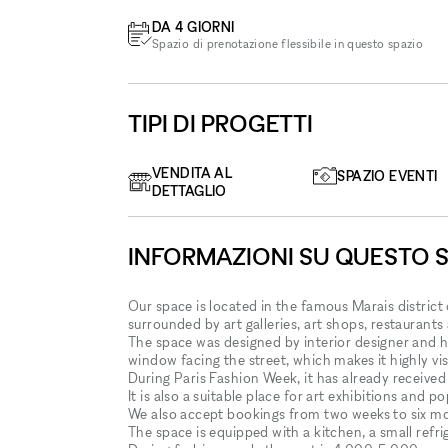
DA 4 GIORNI
Spazio di prenotazione flessibile in questo spazio
TIPI DI PROGETTI
VENDITA AL
SPAZIO EVENTI
DETTAGLIO
INFORMAZIONI SU QUESTO 
Our space is located in the famous Marais district
surrounded by art galleries, art shops, restaurants 
The space was designed by interior designer and ha
window facing the street, which makes it highly visi
During Paris Fashion Week, it has already receive
It is also a suitable place for art exhibitions and 
We also accept bookings from two weeks to six mo
The space is equipped with a kitchen, a small refri