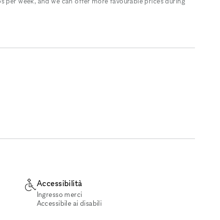
s per week, and we can offer more favourable prices during
Accessibilità
Ingresso merci
Accessibile ai disabili