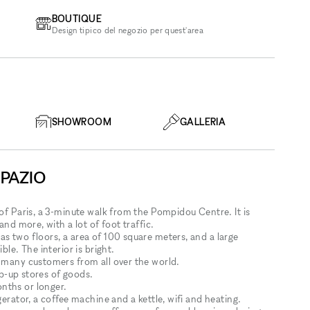
BOUTIQUE
Design tipico del negozio per quest'area
SHOWROOM
GALLERIA
SPAZIO
 of Paris, a 3-minute walk from the Pompidou Centre. It is
and more, with a lot of foot traffic.
s two floors, a area of 100 square meters, and a large
ble. The interior is bright.
d many customers from all over the world.
pop-up stores of goods.
nths or longer.
gerator, a coffee machine and a kettle, wifi and heating.