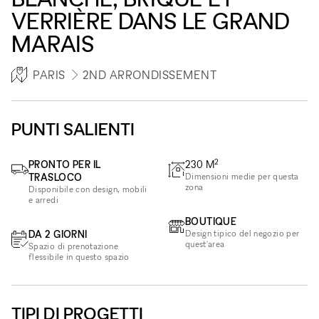
VERRIÈRE DANS LE GRAND
MARAIS
PARIS
2ND ARRONDISSEMENT
PUNTI SALIENTI
2
PRONTO PER IL
230
M
TRASLOCO
Dimensioni medie per questa
zona
Disponibile con design, mobili
e arredi
BOUTIQUE
DA 2 GIORNI
Design tipico del negozio per
quest'area
Spazio di prenotazione
flessibile in questo spazio
TIPI DI PROGETTI