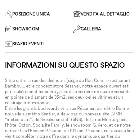
POSIZIONE UNICA
VENDITA AL DETTAGLIO
SHOWROOM
GALLERIA
SPAZIO EVENTI
INFORMAZIONI SU QUESTO SPAZIO
Situé entre la rue des Jeûneurs (siège du Bon Coin, le restaurant
Bambou… et le concept store Sézane), notre espace ouvert est
particulièrement lumineux grâce à sa verrière de quatre versants
en pointe de diamant de 35m2, ses deux belles vitrines et un
éclairage professionnel.
Entre les grands boulevards et la rue Réaumur, du métro Bonne
nouvelle au métro Sentier, à deux pas du nouveau site LVMH
“métier d’art”, de Sneakersnstuff (SNS), de la rue Montorgueil,
l'hôtel Oxton, Socialite Family, le showroom G.Kero, et de notre
dernier lieu l’Espace Réaumur au 101 rue Réaumur, ce nouveau lieu
vient compléter notre offre dans le dynamique quartier du