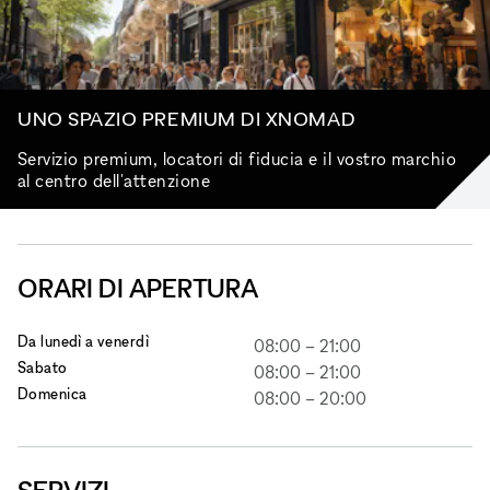
UNO SPAZIO PREMIUM DI XNOMAD
Servizio premium, locatori di fiducia e il vostro marchio
al centro dell'attenzione
ORARI DI APERTURA
Da lunedì a venerdì
08:00
–
21:00
Sabato
08:00
–
21:00
Domenica
08:00
–
20:00