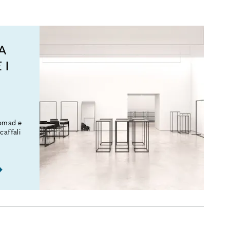
A
 I
Nomad e
caffali