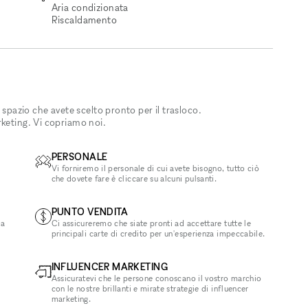
Aria condizionata
Riscaldamento
 spazio che avete scelto pronto per il trasloco.
rketing. Vi copriamo noi.
PERSONALE
Vi forniremo il personale di cui avete bisogno, tutto ciò
che dovete fare è cliccare su alcuni pulsanti.
PUNTO VENDITA
la
Ci assicureremo che siate pronti ad accettare tutte le
principali carte di credito per un'esperienza impeccabile.
INFLUENCER MARKETING
Assicuratevi che le persone conoscano il vostro marchio
con le nostre brillanti e mirate strategie di influencer
marketing.