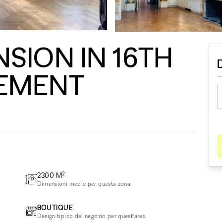
SION IN 16TH
EMENT
2
2300
M
Dimensioni medie per questa zona
BOUTIQUE
Design tipico del negozio per quest'area