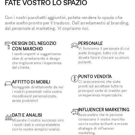
FATE VOSTRO LO SPAZIO
Con i nostri pacchetti aggiuntivi, potete rendere lo spazio che
avete scelto pronto per il trasloco. Dall'arredamento al branding,
dal personale al marketing. Vi copriamo noi.
DESIGN DEL NEGOZIO
PERSONALE
CON MARCHIO
Vi forniremo il personale di cui
avete bisogno, tutto ciò che
I nostri esperti vi suggeriranno
dovete fare è cliccare su alcuni
idee di arredamento e design
pulsanti.
che miglioreranno l'esperienza
del cliente.
PUNTO VENDITA
AFFITTO DI MOBILI
Ci assicureremo che siate
pronti ad accettare tutte le
Noleggiate direttamente da noi
principali carte di credito per
i mobili presentati nella vostra
un'esperienza impeccabile.
moodboard personalizzata,
senza problemi!
INFLUENCER MARKETING
DATI E ANALISI
Assicuratevi che le persone
conoscano il vostro marchio
Misurate il vostro successo con
con le nostre brillanti e mirate
i nostri dati e comprendetelo
strategie di influencer
con le nostre semplici analisi.
marketing.