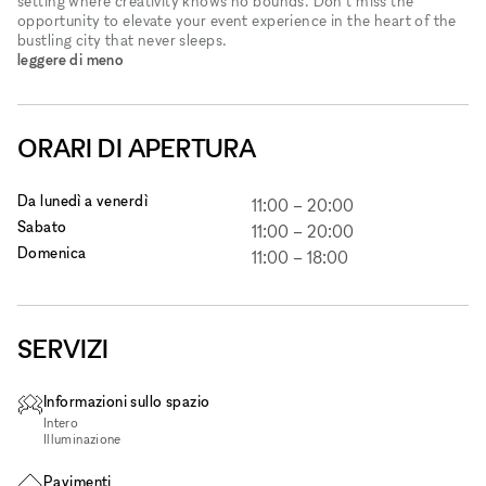
setting where creativity knows no bounds. Don't miss the
opportunity to elevate your event experience in the heart of the
bustling city that never sleeps.
leggere di meno
ORARI DI APERTURA
Da lunedì a venerdì
11:00
–
20:00
Sabato
11:00
–
20:00
Domenica
11:00
–
18:00
SERVIZI
Informazioni sullo spazio
Intero
Illuminazione
Pavimenti