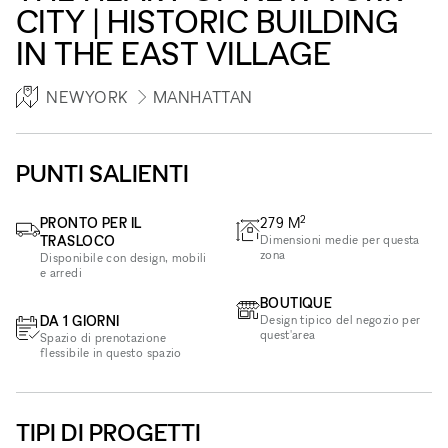
CITY | HISTORIC BUILDING
IN THE EAST VILLAGE
NEWYORK
MANHATTAN
PUNTI SALIENTI
2
PRONTO PER IL
279
M
TRASLOCO
Dimensioni medie per questa
zona
Disponibile con design, mobili
e arredi
BOUTIQUE
DA 1 GIORNI
Design tipico del negozio per
quest'area
Spazio di prenotazione
flessibile in questo spazio
TIPI DI PROGETTI