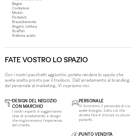
Bagno
Contatore
Mobili
Portabiti
Riscaldamento
Angolo cottura
Scaffali
Sistema audio
FATE VOSTRO LO SPAZIO
Con i nostri pacchetti aggiuntivi, potete rendere lo spazio che
avete scelto pronto per il trasloco. Dall'arredamento al branding,
dal personale al marketing. Vi copriamo noi.
DESIGN DEL NEGOZIO
PERSONALE
CON MARCHIO
Vi forniremo il personale di cui
avete bisogno, tutto ciò che
I nostri esperti vi suggeriranno
dovete fare è cliccare su alcuni
idee di arredamento e design
pulsanti.
che miglioreranno l'esperienza
del cliente.
PUNTO VENDITA