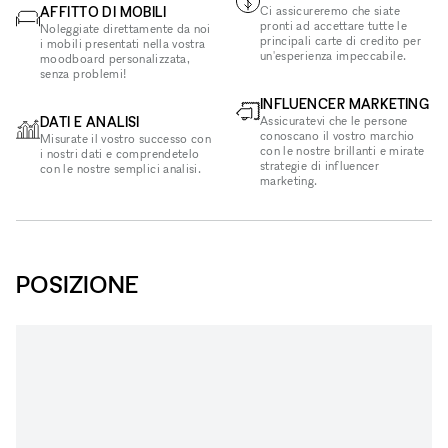
AFFITTO DI MOBILI
Ci assicureremo che siate
pronti ad accettare tutte le
Noleggiate direttamente da noi
principali carte di credito per
i mobili presentati nella vostra
un'esperienza impeccabile.
moodboard personalizzata,
senza problemi!
INFLUENCER MARKETING
DATI E ANALISI
Assicuratevi che le persone
conoscano il vostro marchio
Misurate il vostro successo con
con le nostre brillanti e mirate
i nostri dati e comprendetelo
strategie di influencer
con le nostre semplici analisi.
marketing.
POSIZIONE