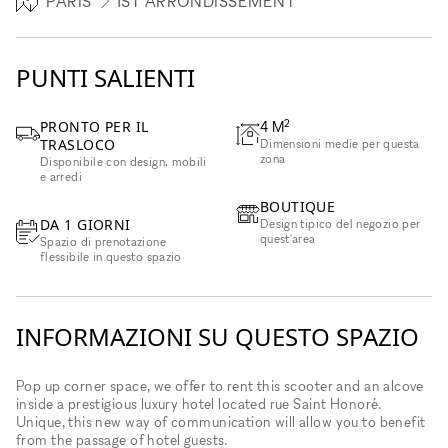
PARIS
1ST ARRONDISSEMENT
PUNTI SALIENTI
2
PRONTO PER IL
4
M
TRASLOCO
Dimensioni medie per questa
zona
Disponibile con design, mobili
e arredi
BOUTIQUE
DA 1 GIORNI
Design tipico del negozio per
quest'area
Spazio di prenotazione
flessibile in questo spazio
INFORMAZIONI SU QUESTO SPAZIO
Pop up corner space, we offer to rent this scooter and an alcove
inside a prestigious luxury hotel located rue Saint Honoré.
Unique, this new way of communication will allow you to benefit
from the passage of hotel guests.