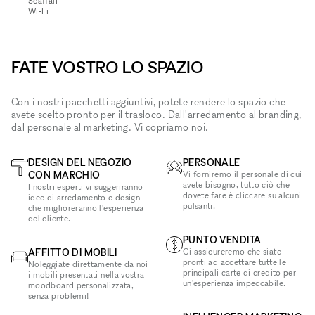
Scaffali
Wi‑Fi
FATE VOSTRO LO SPAZIO
Con i nostri pacchetti aggiuntivi, potete rendere lo spazio che
avete scelto pronto per il trasloco. Dall'arredamento al branding,
dal personale al marketing. Vi copriamo noi.
DESIGN DEL NEGOZIO
PERSONALE
CON MARCHIO
Vi forniremo il personale di cui
avete bisogno, tutto ciò che
I nostri esperti vi suggeriranno
dovete fare è cliccare su alcuni
idee di arredamento e design
pulsanti.
che miglioreranno l'esperienza
del cliente.
PUNTO VENDITA
AFFITTO DI MOBILI
Ci assicureremo che siate
pronti ad accettare tutte le
Noleggiate direttamente da noi
principali carte di credito per
i mobili presentati nella vostra
un'esperienza impeccabile.
moodboard personalizzata,
senza problemi!