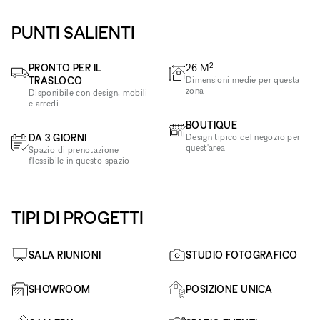
PUNTI SALIENTI
2
PRONTO PER IL
26
M
TRASLOCO
Dimensioni medie per questa
zona
Disponibile con design, mobili
e arredi
BOUTIQUE
DA 3 GIORNI
Design tipico del negozio per
quest'area
Spazio di prenotazione
flessibile in questo spazio
TIPI DI PROGETTI
SALA RIUNIONI
STUDIO FOTOGRAFICO
SHOWROOM
POSIZIONE UNICA