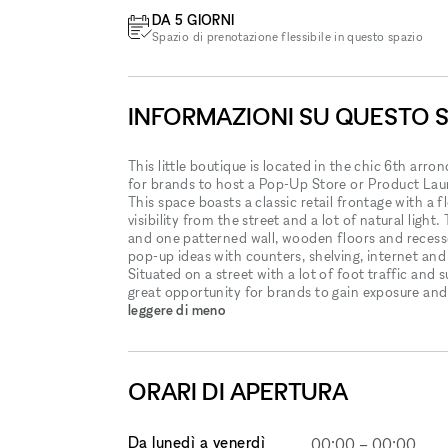
DA 5 GIORNI
Spazio di prenotazione flessibile in questo spazio
INFORMAZIONI SU QUESTO 
This little boutique is located in the chic 6th arron
for brands to host a Pop-Up Store or Product La
This space boasts a classic retail frontage with a 
visibility from the street and a lot of natural light.
and one patterned wall, wooden floors and recessed
pop-up ideas with counters, shelving, internet and
Situated on a street with a lot of foot traffic and
great opportunity for brands to gain exposure an
leggere di meno
ORARI DI APERTURA
Da lunedì a venerdì
00:00
–
00:00