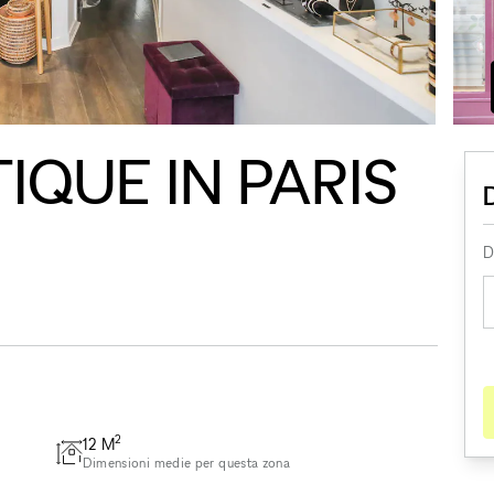
IQUE IN PARIS
D
2
12
M
Dimensioni medie per questa zona