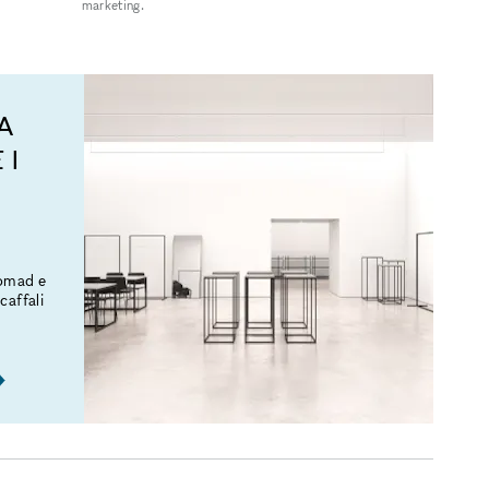
marketing.
A
 I
Nomad e
caffali