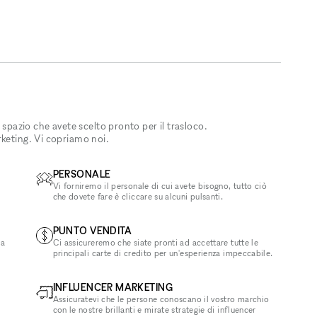
 spazio che avete scelto pronto per il trasloco.
rketing. Vi copriamo noi.
PERSONALE
Vi forniremo il personale di cui avete bisogno, tutto ciò
che dovete fare è cliccare su alcuni pulsanti.
PUNTO VENDITA
la
Ci assicureremo che siate pronti ad accettare tutte le
principali carte di credito per un'esperienza impeccabile.
INFLUENCER MARKETING
Assicuratevi che le persone conoscano il vostro marchio
con le nostre brillanti e mirate strategie di influencer