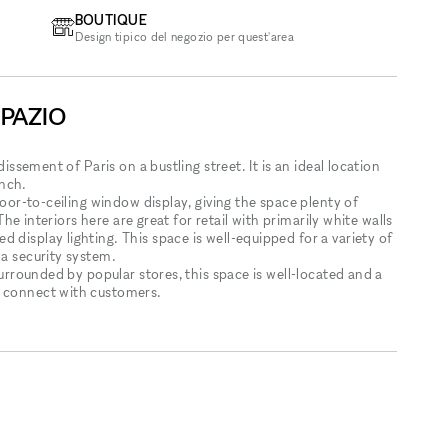
BOUTIQUE
Design tipico del negozio per quest'area
SPAZIO
dissement of Paris on a bustling street. It is an ideal location
unch.
floor-to-ceiling window display, giving the space plenty of
 The interiors here are great for retail with primarily white walls
 display lighting. This space is well-equipped for a variety of
 a security system.
 surrounded by popular stores, this space is well-located and a
d connect with customers.