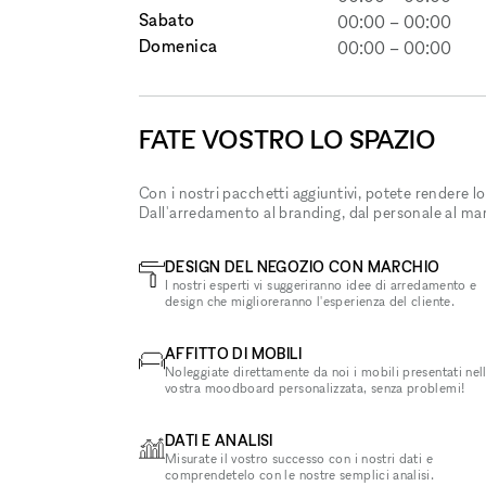
Sabato
00:00
–
00:00
Domenica
00:00
–
00:00
FATE VOSTRO LO SPAZIO
Con i nostri pacchetti aggiuntivi, potete rendere lo
Dall'arredamento al branding, dal personale al ma
DESIGN DEL NEGOZIO CON MARCHIO
I nostri esperti vi suggeriranno idee di arredamento e
design che miglioreranno l'esperienza del cliente.
AFFITTO DI MOBILI
Noleggiate direttamente da noi i mobili presentati nel
vostra moodboard personalizzata, senza problemi!
DATI E ANALISI
Misurate il vostro successo con i nostri dati e
comprendetelo con le nostre semplici analisi.