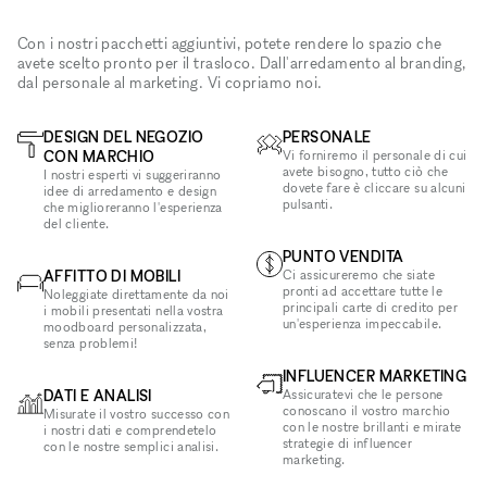
Con i nostri pacchetti aggiuntivi, potete rendere lo spazio che
avete scelto pronto per il trasloco. Dall'arredamento al branding,
dal personale al marketing. Vi copriamo noi.
DESIGN DEL NEGOZIO
PERSONALE
CON MARCHIO
Vi forniremo il personale di cui
avete bisogno, tutto ciò che
I nostri esperti vi suggeriranno
dovete fare è cliccare su alcuni
idee di arredamento e design
pulsanti.
che miglioreranno l'esperienza
del cliente.
PUNTO VENDITA
AFFITTO DI MOBILI
Ci assicureremo che siate
pronti ad accettare tutte le
Noleggiate direttamente da noi
principali carte di credito per
i mobili presentati nella vostra
un'esperienza impeccabile.
moodboard personalizzata,
senza problemi!
INFLUENCER MARKETING
DATI E ANALISI
Assicuratevi che le persone
conoscano il vostro marchio
Misurate il vostro successo con
con le nostre brillanti e mirate
i nostri dati e comprendetelo
strategie di influencer
con le nostre semplici analisi.
marketing.