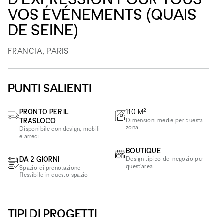
VOS ÉVÉNEMENTS (QUAIS
DE SEINE)
FRANCIA, PARIS
PUNTI SALIENTI
2
PRONTO PER IL
110
M
TRASLOCO
Dimensioni medie per questa
zona
Disponibile con design, mobili
e arredi
BOUTIQUE
DA 2 GIORNI
Design tipico del negozio per
quest'area
Spazio di prenotazione
flessibile in questo spazio
TIPI DI PROGETTI