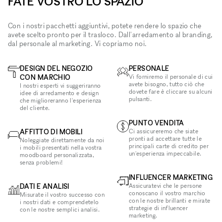
FATE VOSTRO LO SPAZIO
Con i nostri pacchetti aggiuntivi, potete rendere lo spazio che
avete scelto pronto per il trasloco. Dall'arredamento al branding,
dal personale al marketing. Vi copriamo noi.
DESIGN DEL NEGOZIO
PERSONALE
CON MARCHIO
Vi forniremo il personale di cui
avete bisogno, tutto ciò che
I nostri esperti vi suggeriranno
dovete fare è cliccare su alcuni
idee di arredamento e design
pulsanti.
che miglioreranno l'esperienza
del cliente.
PUNTO VENDITA
AFFITTO DI MOBILI
Ci assicureremo che siate
pronti ad accettare tutte le
Noleggiate direttamente da noi
principali carte di credito per
i mobili presentati nella vostra
un'esperienza impeccabile.
moodboard personalizzata,
senza problemi!
INFLUENCER MARKETING
DATI E ANALISI
Assicuratevi che le persone
conoscano il vostro marchio
Misurate il vostro successo con
con le nostre brillanti e mirate
i nostri dati e comprendetelo
strategie di influencer
con le nostre semplici analisi.
marketing.