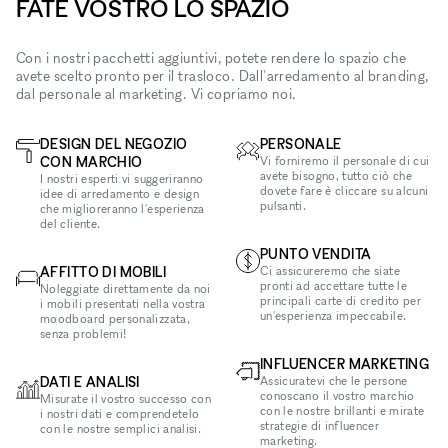
FATE VOSTRO LO SPAZIO
Con i nostri pacchetti aggiuntivi, potete rendere lo spazio che
avete scelto pronto per il trasloco. Dall'arredamento al branding,
dal personale al marketing. Vi copriamo noi.
DESIGN DEL NEGOZIO
PERSONALE
CON MARCHIO
Vi forniremo il personale di cui
avete bisogno, tutto ciò che
I nostri esperti vi suggeriranno
dovete fare è cliccare su alcuni
idee di arredamento e design
pulsanti.
che miglioreranno l'esperienza
del cliente.
PUNTO VENDITA
AFFITTO DI MOBILI
Ci assicureremo che siate
pronti ad accettare tutte le
Noleggiate direttamente da noi
principali carte di credito per
i mobili presentati nella vostra
un'esperienza impeccabile.
moodboard personalizzata,
senza problemi!
INFLUENCER MARKETING
DATI E ANALISI
Assicuratevi che le persone
conoscano il vostro marchio
Misurate il vostro successo con
con le nostre brillanti e mirate
i nostri dati e comprendetelo
strategie di influencer
con le nostre semplici analisi.
marketing.