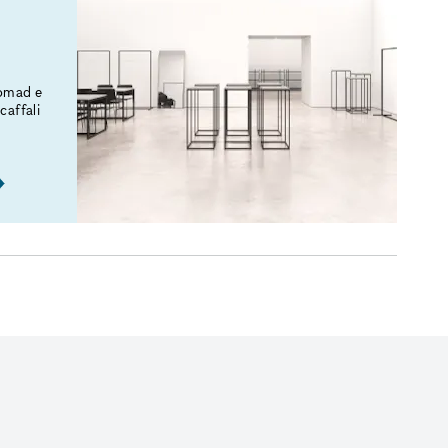
Nomad e
caffali