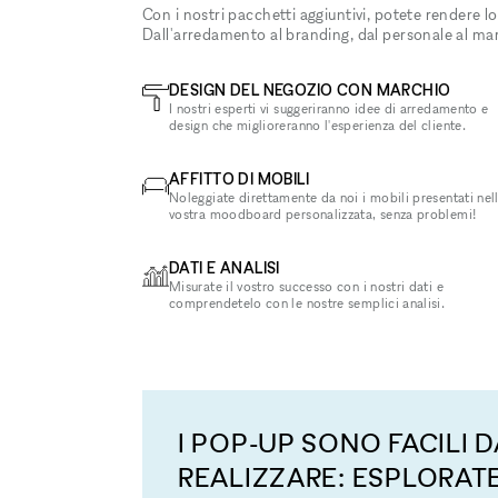
Con i nostri pacchetti aggiuntivi, potete rendere lo
Dall'arredamento al branding, dal personale al ma
DESIGN DEL NEGOZIO CON MARCHIO
I nostri esperti vi suggeriranno idee di arredamento e
design che miglioreranno l'esperienza del cliente.
AFFITTO DI MOBILI
Noleggiate direttamente da noi i mobili presentati nel
vostra moodboard personalizzata, senza problemi!
DATI E ANALISI
Misurate il vostro successo con i nostri dati e
comprendetelo con le nostre semplici analisi.
I POP-UP SONO FACILI D
REALIZZARE: ESPLORATE