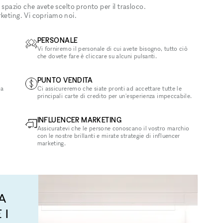
 spazio che avete scelto pronto per il trasloco.
rketing. Vi copriamo noi.
PERSONALE
Vi forniremo il personale di cui avete bisogno, tutto ciò
che dovete fare è cliccare su alcuni pulsanti.
PUNTO VENDITA
la
Ci assicureremo che siate pronti ad accettare tutte le
principali carte di credito per un'esperienza impeccabile.
INFLUENCER MARKETING
Assicuratevi che le persone conoscano il vostro marchio
con le nostre brillanti e mirate strategie di influencer
marketing.
A
 I