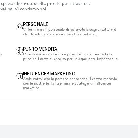
 spazio che avete scelto pronto per il trasloco.
rketing. Vi copriamo noi.
PERSONALE
Vi forniremo il personale di cui avete bisogno, tutto ciò
che dovete fare è cliccare su alcuni pulsanti.
PUNTO VENDITA
la
Ci assicureremo che siate pronti ad accettare tutte le
principali carte di credito per un'esperienza impeccabile.
INFLUENCER MARKETING
Assicuratevi che le persone conoscano il vostro marchio
con le nostre brillanti e mirate strategie di influencer
marketing.