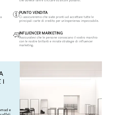
che dovete fare è cliccare su alcuni pulsanti.
PUNTO VENDITA
la
Ci assicureremo che siate pronti ad accettare tutte le
principali carte di credito per un'esperienza impeccabile.
INFLUENCER MARKETING
Assicuratevi che le persone conoscano il vostro marchio
con le nostre brillanti e mirate strategie di influencer
marketing.
A
 I
Nomad e
caffali