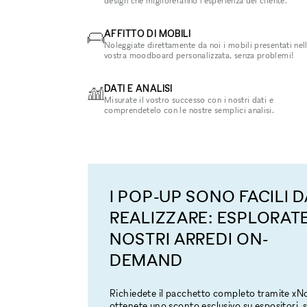
design che miglioreranno l'esperienza del cliente.
AFFITTO DI MOBILI
Noleggiate direttamente da noi i mobili presentati nel
vostra moodboard personalizzata, senza problemi!
DATI E ANALISI
Misurate il vostro successo con i nostri dati e
comprendetelo con le nostre semplici analisi.
I POP-UP SONO FACILI D
REALIZZARE: ESPLORATE
NOSTRI ARREDI ON-
DEMAND
Richiedete il pacchetto completo tramite x
ottenete uno sconto esclusivo su espositori, s