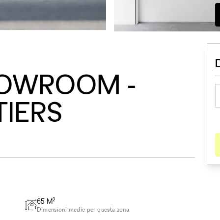
HOWROOM -
TIERS
2
65
M
Dimensioni medie per questa zona