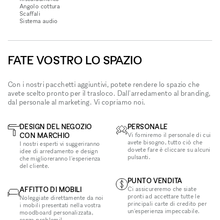
Angolo cottura
Scaffali
Sistema audio
FATE VOSTRO LO SPAZIO
Con i nostri pacchetti aggiuntivi, potete rendere lo spazio che
avete scelto pronto per il trasloco. Dall'arredamento al branding,
dal personale al marketing. Vi copriamo noi.
DESIGN DEL NEGOZIO
PERSONALE
CON MARCHIO
Vi forniremo il personale di cui
avete bisogno, tutto ciò che
I nostri esperti vi suggeriranno
dovete fare è cliccare su alcuni
idee di arredamento e design
pulsanti.
che miglioreranno l'esperienza
del cliente.
PUNTO VENDITA
AFFITTO DI MOBILI
Ci assicureremo che siate
pronti ad accettare tutte le
Noleggiate direttamente da noi
principali carte di credito per
i mobili presentati nella vostra
un'esperienza impeccabile.
moodboard personalizzata,
senza problemi!