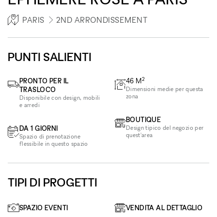
PARIS
2ND ARRONDISSEMENT
PUNTI SALIENTI
2
PRONTO PER IL
46
M
TRASLOCO
Dimensioni medie per questa
zona
Disponibile con design, mobili
e arredi
BOUTIQUE
DA 1 GIORNI
Design tipico del negozio per
quest'area
Spazio di prenotazione
flessibile in questo spazio
TIPI DI PROGETTI
SPAZIO EVENTI
VENDITA AL DETTAGLIO