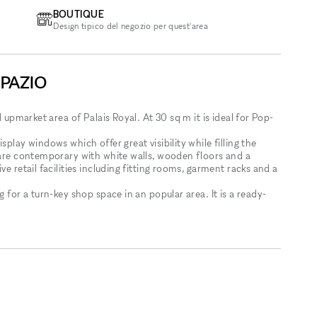
BOUTIQUE
Design tipico del negozio per quest'area
SPAZIO
d upmarket area of Palais Royal. At 30 sq m it is ideal for Pop-
play windows which offer great visibility while filling the
e are contemporary with white walls, wooden floors and a
e retail facilities including fitting rooms, garment racks and a
g for a turn-key shop space in an popular area. It is a ready-