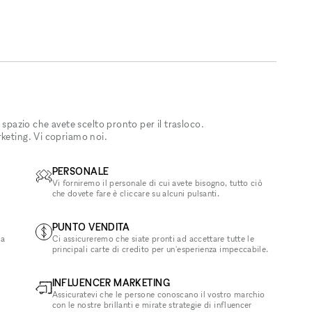
 spazio che avete scelto pronto per il trasloco.
rketing. Vi copriamo noi.
PERSONALE
Vi forniremo il personale di cui avete bisogno, tutto ciò
che dovete fare è cliccare su alcuni pulsanti.
PUNTO VENDITA
la
Ci assicureremo che siate pronti ad accettare tutte le
principali carte di credito per un'esperienza impeccabile.
INFLUENCER MARKETING
Assicuratevi che le persone conoscano il vostro marchio
con le nostre brillanti e mirate strategie di influencer