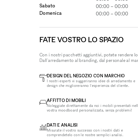
Sabato
00:00
–
00:00
Domenica
00:00
–
00:00
FATE VOSTRO LO SPAZIO
Con i nostri pacchetti aggiuntivi, potete rendere lo
Dall'arredamento al branding, dal personale al ma
DESIGN DEL NEGOZIO CON MARCHIO
I nostri esperti vi suggeriranno idee di arredamento e
design che miglioreranno l'esperienza del cliente.
AFFITTO DI MOBILI
Noleggiate direttamente da noi i mobili presentati nel
vostra moodboard personalizzata, senza problemi!
DATI E ANALISI
Misurate il vostro successo con i nostri dati e
comprendetelo con le nostre semplici analisi.