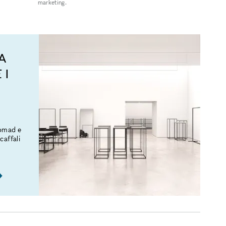
marketing.
A
 I
Nomad e
caffali