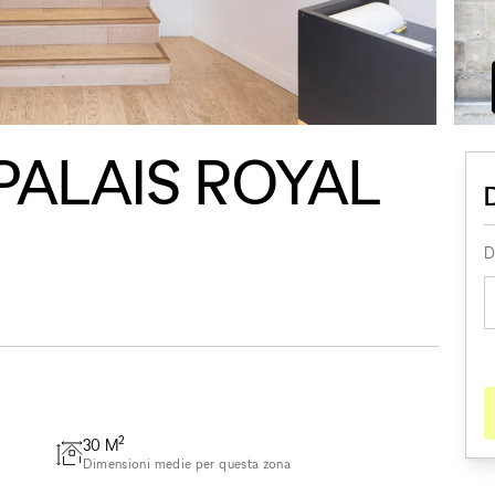
ALAIS ROYAL
D
2
30
M
Dimensioni medie per questa zona