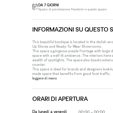
DA 7 GIORNI
Spazio di prenotazione flessibile in questo spazio
INFORMAZIONI SU QUESTO 
This beautiful boutique is located in the stylish an
Up Stores and Ready-To-Wear Showrooms.
This space a gorgeous purple frontage with large dis
space with a well-lit ambience. The interiors her
wealth of spotlights. The space also boasts extensiv
counter.
This space is ideal for brands and designers lookin
made space that benefits from good foot traffic.
leggere di meno
ORARI DI APERTURA
Da lunedì a venerdì
00:00
–
00:00