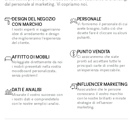
dal personale al marketing. Vi copriamo noi.
DESIGN DEL NEGOZIO
PERSONALE
CON MARCHIO
Vi forniremo il personale di cui
avete bisogno, tutto ciò che
I nostri esperti vi suggeriranno
dovete fare è cliccare su alcuni
idee di arredamento e design
pulsanti.
che miglioreranno l'esperienza
del cliente.
PUNTO VENDITA
AFFITTO DI MOBILI
Ci assicureremo che siate
pronti ad accettare tutte le
Noleggiate direttamente da noi
principali carte di credito per
i mobili presentati nella vostra
un'esperienza impeccabile.
moodboard personalizzata,
senza problemi!
INFLUENCER MARKETING
DATI E ANALISI
Assicuratevi che le persone
conoscano il vostro marchio
Misurate il vostro successo con
con le nostre brillanti e mirate
i nostri dati e comprendetelo
strategie di influencer
con le nostre semplici analisi.
marketing.