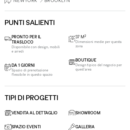
NEWYORK
BROOKLYN
PUNTI SALIENTI
2
PRONTO PER IL
37
M
TRASLOCO
Dimensioni medie per questa
zona
Disponibile con design, mobili
e arredi
BOUTIQUE
DA 1 GIORNI
Design tipico del negozio per
quest'area
Spazio di prenotazione
flessibile in questo spazio
TIPI DI PROGETTI
VENDITA AL DETTAGLIO
SHOWROOM
SPAZIO EVENTI
GALLERIA