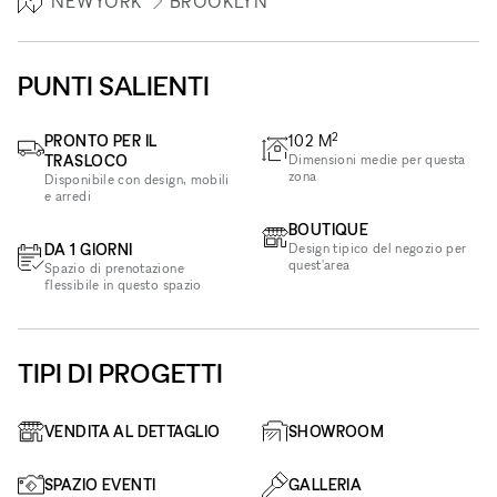
NEWYORK
BROOKLYN
PUNTI SALIENTI
2
PRONTO PER IL
102
M
TRASLOCO
Dimensioni medie per questa
zona
Disponibile con design, mobili
e arredi
BOUTIQUE
DA 1 GIORNI
Design tipico del negozio per
quest'area
Spazio di prenotazione
flessibile in questo spazio
TIPI DI PROGETTI
VENDITA AL DETTAGLIO
SHOWROOM
SPAZIO EVENTI
GALLERIA