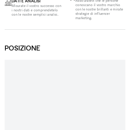
DATI E ANALISI
Assicuratevi che le persone
conoscano il vostro marchio
Misurate il vostro successo con
con le nostre brillanti e mirate
i nostri dati e comprendetelo
strategie di influencer
con le nostre semplici analisi.
marketing.
POSIZIONE