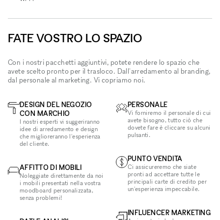
FATE VOSTRO LO SPAZIO
Con i nostri pacchetti aggiuntivi, potete rendere lo spazio che
avete scelto pronto per il trasloco. Dall'arredamento al branding,
dal personale al marketing. Vi copriamo noi.
DESIGN DEL NEGOZIO
PERSONALE
CON MARCHIO
Vi forniremo il personale di cui
avete bisogno, tutto ciò che
I nostri esperti vi suggeriranno
dovete fare è cliccare su alcuni
idee di arredamento e design
pulsanti.
che miglioreranno l'esperienza
del cliente.
PUNTO VENDITA
AFFITTO DI MOBILI
Ci assicureremo che siate
pronti ad accettare tutte le
Noleggiate direttamente da noi
principali carte di credito per
i mobili presentati nella vostra
un'esperienza impeccabile.
moodboard personalizzata,
senza problemi!
INFLUENCER MARKETING