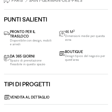
PARIS
SAINT-GERMAIN-DES-PRÉS
PUNTI SALIENTI
2
PRONTO PER IL
46
M
TRASLOCO
Dimensioni medie per questa
zona
Disponibile con design, mobili
e arredi
BOUTIQUE
DA 365 GIORNI
Design tipico del negozio per
quest'area
Spazio di prenotazione
flessibile in questo spazio
TIPI DI PROGETTI
VENDITA AL DETTAGLIO