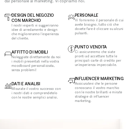
dal personale al marketing. Vi copriamo noi.
DESIGN DEL NEGOZIO
PERSONALE
CON MARCHIO
Vi forniremo il personale di cui
avete bisogno, tutto ciò che
I nostri esperti vi suggeriranno
dovete fare è cliccare su alcuni
idee di arredamento e design
pulsanti.
che miglioreranno l'esperienza
del cliente.
PUNTO VENDITA
AFFITTO DI MOBILI
Ci assicureremo che siate
pronti ad accettare tutte le
Noleggiate direttamente da noi
principali carte di credito per
i mobili presentati nella vostra
un'esperienza impeccabile.
moodboard personalizzata,
senza problemi!
INFLUENCER MARKETING
DATI E ANALISI
Assicuratevi che le persone
conoscano il vostro marchio
Misurate il vostro successo con
con le nostre brillanti e mirate
i nostri dati e comprendetelo
strategie di influencer
con le nostre semplici analisi.
marketing.