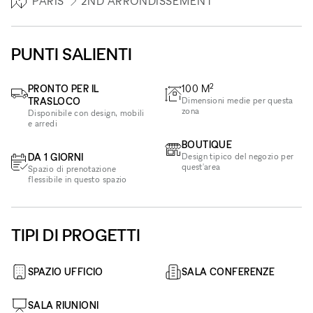
PARIS
2ND ARRONDISSEMENT
PUNTI SALIENTI
2
PRONTO PER IL
100
M
TRASLOCO
Dimensioni medie per questa
zona
Disponibile con design, mobili
e arredi
BOUTIQUE
DA 1 GIORNI
Design tipico del negozio per
quest'area
Spazio di prenotazione
flessibile in questo spazio
TIPI DI PROGETTI
SPAZIO UFFICIO
SALA CONFERENZE
SALA RIUNIONI