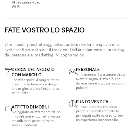
Attrezzatura video
Wi‑Fi
FATE VOSTRO LO SPAZIO
Con i nostri pacchetti aggiuntivi, potete rendere lo spazio che
avete scelto pronto per il trasloco. Dall'arredamento al branding,
dal personale al marketing. Vi copriamo noi.
DESIGN DEL NEGOZIO
PERSONALE
CON MARCHIO
Vi forniremo il personale di cui
avete bisogno, tutto ciò che
I nostri esperti vi suggeriranno
dovete fare è cliccare su alcuni
idee di arredamento e design
pulsanti.
che miglioreranno l'esperienza
del cliente.
PUNTO VENDITA
AFFITTO DI MOBILI
Ci assicureremo che siate
pronti ad accettare tutte le
Noleggiate direttamente da noi
principali carte di credito per
i mobili presentati nella vostra
un'esperienza impeccabile.
moodboard personalizzata,
senza problemi!