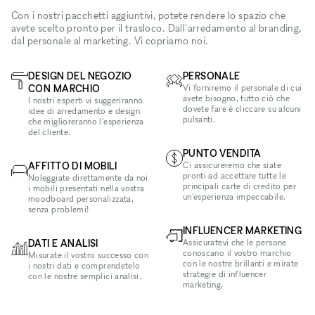
Con i nostri pacchetti aggiuntivi, potete rendere lo spazio che
avete scelto pronto per il trasloco. Dall'arredamento al branding,
dal personale al marketing. Vi copriamo noi.
DESIGN DEL NEGOZIO
PERSONALE
CON MARCHIO
Vi forniremo il personale di cui
avete bisogno, tutto ciò che
I nostri esperti vi suggeriranno
dovete fare è cliccare su alcuni
idee di arredamento e design
pulsanti.
che miglioreranno l'esperienza
del cliente.
PUNTO VENDITA
AFFITTO DI MOBILI
Ci assicureremo che siate
pronti ad accettare tutte le
Noleggiate direttamente da noi
principali carte di credito per
i mobili presentati nella vostra
un'esperienza impeccabile.
moodboard personalizzata,
senza problemi!
INFLUENCER MARKETING
DATI E ANALISI
Assicuratevi che le persone
conoscano il vostro marchio
Misurate il vostro successo con
con le nostre brillanti e mirate
i nostri dati e comprendetelo
strategie di influencer
con le nostre semplici analisi.
marketing.