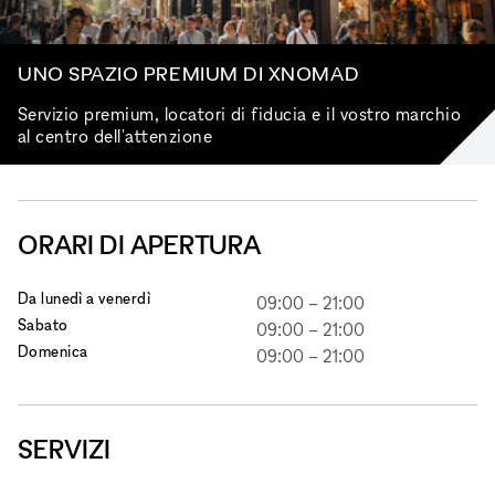
UNO SPAZIO PREMIUM DI XNOMAD
Servizio premium, locatori di fiducia e il vostro marchio
al centro dell'attenzione
ORARI DI APERTURA
Da lunedì a venerdì
09:00
–
21:00
Sabato
09:00
–
21:00
Domenica
09:00
–
21:00
SERVIZI