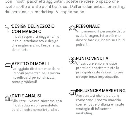
Con i nostri pacchetti aggiuntivi, potete rendere lo spazio che
avete scelto pronto per il trasloco. Dall'arredamento al branding,
dal personale al marketing. Vi copriamo noi.
DESIGN DEL NEGOZIO
PERSONALE
CON MARCHIO
Vi forniremo il personale di cui
avete bisogno, tutto ciò che
I nostri esperti vi suggeriranno
dovete fare è cliccare su alcuni
idee di arredamento e design
pulsanti.
che miglioreranno l'esperienza
del cliente.
PUNTO VENDITA
AFFITTO DI MOBILI
Ci assicureremo che siate
pronti ad accettare tutte le
Noleggiate direttamente da noi
principali carte di credito per
i mobili presentati nella vostra
un'esperienza impeccabile.
moodboard personalizzata,
senza problemi!
INFLUENCER MARKETING
DATI E ANALISI
Assicuratevi che le persone
conoscano il vostro marchio
Misurate il vostro successo con
con le nostre brillanti e mirate
i nostri dati e comprendetelo
strategie di influencer
con le nostre semplici analisi.
marketing.