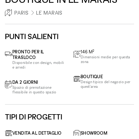
PARIS
LE MARAIS
PUNTI SALIENTI
2
PRONTO PER IL
146
M
TRASLOCO
Dimensioni medie per questa
zona
Disponibile con design, mobili
e arredi
BOUTIQUE
DA 2 GIORNI
Design tipico del negozio per
quest'area
Spazio di prenotazione
flessibile in questo spazio
TIPI DI PROGETTI
VENDITA AL DETTAGLIO
SHOWROOM