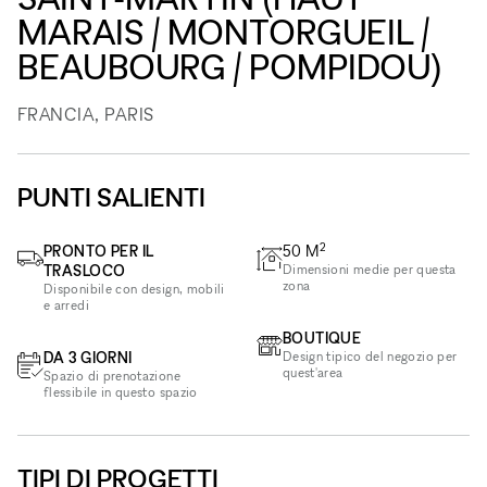
MARAIS / MONTORGUEIL /
BEAUBOURG / POMPIDOU)
FRANCIA, PARIS
PUNTI SALIENTI
2
PRONTO PER IL
50
M
TRASLOCO
Dimensioni medie per questa
zona
Disponibile con design, mobili
e arredi
BOUTIQUE
DA 3 GIORNI
Design tipico del negozio per
quest'area
Spazio di prenotazione
flessibile in questo spazio
TIPI DI PROGETTI