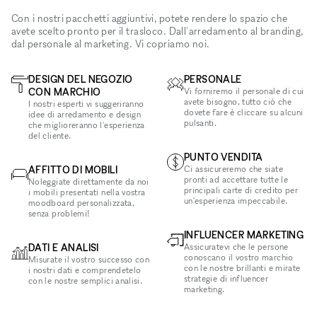
Con i nostri pacchetti aggiuntivi, potete rendere lo spazio che
avete scelto pronto per il trasloco. Dall'arredamento al branding,
dal personale al marketing. Vi copriamo noi.
DESIGN DEL NEGOZIO
PERSONALE
CON MARCHIO
Vi forniremo il personale di cui
avete bisogno, tutto ciò che
I nostri esperti vi suggeriranno
dovete fare è cliccare su alcuni
idee di arredamento e design
pulsanti.
che miglioreranno l'esperienza
del cliente.
PUNTO VENDITA
AFFITTO DI MOBILI
Ci assicureremo che siate
pronti ad accettare tutte le
Noleggiate direttamente da noi
principali carte di credito per
i mobili presentati nella vostra
un'esperienza impeccabile.
moodboard personalizzata,
senza problemi!
INFLUENCER MARKETING
DATI E ANALISI
Assicuratevi che le persone
conoscano il vostro marchio
Misurate il vostro successo con
con le nostre brillanti e mirate
i nostri dati e comprendetelo
strategie di influencer
con le nostre semplici analisi.
marketing.