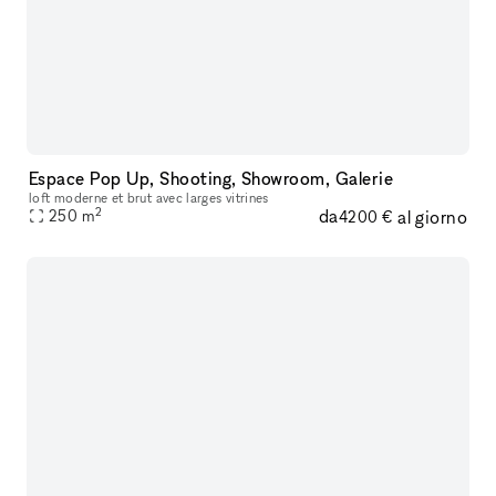
Espace Pop Up, Shooting, Showroom, Galerie
loft moderne et brut avec larges vitrines
2
da
al giorno
250
m
4200 €