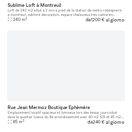
Sublime Loft à Montreuil
Loft de 242 m2 situé à 2 min a pied de la station de metro robespierre
a montreuil, sublime decoration, espace chaleureux tres calme en
2
da
al giorno
journée et festif le soir. L'espace de vie accueille jusqu'a 12
240
m
1200 €
Rue Jean Mermoz Boutique Ephémère
Emplacement locatif spacieux et lumineux lors des beaux jours situé
dans le quartier luxeux du 8e arrondissement avec 40 m2 S/S et 45 m2
2
da
al giorno
RDC pour un total de 85 m2 neuf et une accésibilité simplifié
85
m
240 €