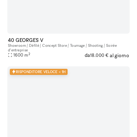
40 GEORGES V
Showroom / Défilé / Concept Store / Tournage / Shooting / Soirée
d’entreprise
2
da
al giorno
1600
m
18.000 €
RISPONDITORE VELOCE < 1H