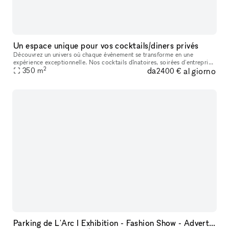
Un espace unique pour vos cocktails/diners privés
Découvrez un univers où chaque évènement se transforme en une
expérience exceptionnelle. Nos cocktails dînatoires, soirées d'entreprise
2
da
al giorno
et dîners assis sont conçus pour éblouir et inspirer. Dans un c
350
m
2400 €
Parking de L'Arc I Exhibition - Fashion Show - Advertising - Entertainment