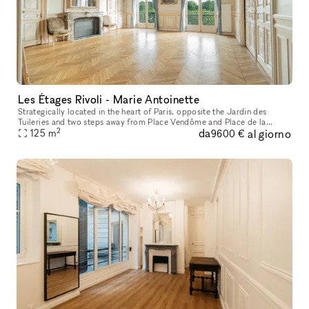
Les Étages Rivoli - Marie Antoinette
Strategically located in the heart of Paris, opposite the Jardin des
Tuileries and two steps away from Place Vendôme and Place de la
2
da
al giorno
Concorde, the showroom boasts very high ceilings decorated with mo
125
m
9600 €