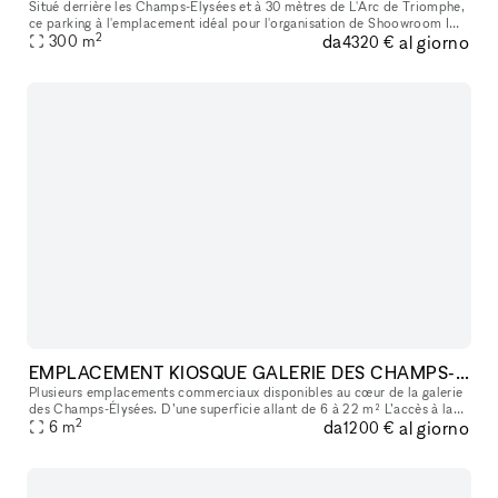
Situé derrière les Champs-Élysées et à 30 mètres de L'Arc de Triomphe,
ce parking à l'emplacement idéal pour l'organisation de Shoowroom I
2
da
al giorno
Défilé I Pop-Store I Vernissage I Lieu de tournage
300
m
4320 €
EMPLACEMENT KIOSQUE GALERIE DES CHAMPS-ELYSEES
Plusieurs emplacements commerciaux disponibles au cœur de la galerie
des Champs-Élysées. D’une superficie allant de 6 à 22 m² L’accès à la
2
da
al giorno
galerie se fait directement depuis l’avenue des Champs-Élys
6
m
1200 €