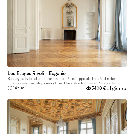
Les Étages Rivoli - Eugenie
Strategically located in the heart of Paris, opposite the Jardin des
Tuileries and two steps away from Place Vendôme and Place de la
2
da
al giorno
Concorde, the showroom features the style and charm of a typically
145
m
5400 €