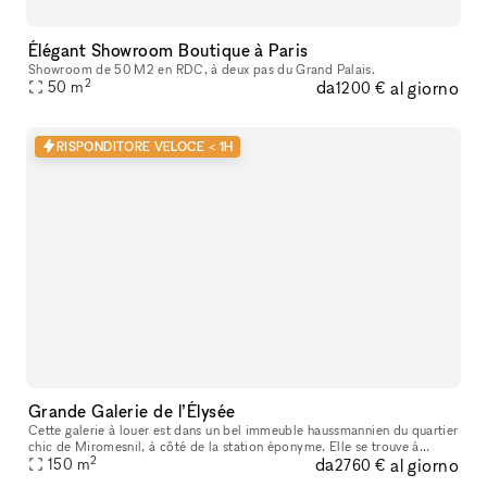
Élégant Showroom Boutique à Paris
Showroom de 50 M2 en RDC, à deux pas du Grand Palais.
2
da
al giorno
50
m
1200 €
RISPONDITORE VELOCE < 1H
Grande Galerie de l’Élysée
Cette galerie à louer est dans un bel immeuble haussmannien du quartier
chic de Miromesnil, à côté de la station éponyme. Elle se trouve à
2
da
al giorno
l’entrée d’un petit passage menant vers une cour intérieure.
150
m
2760 €