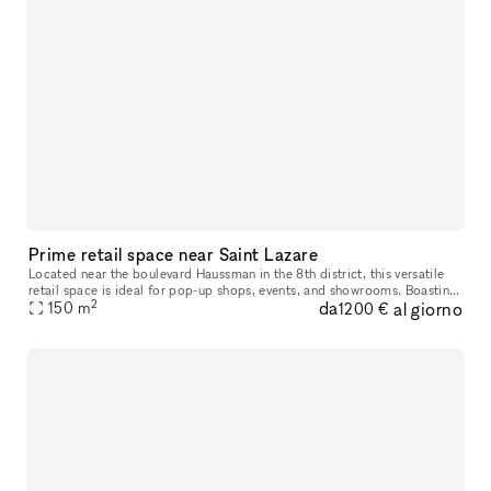
Prime retail space near Saint Lazare
Located near the boulevard Haussman in the 8th district, this versatile
retail space is ideal for pop-up shops, events, and showrooms. Boasting
2
da
al giorno
high foot traffic and a prime position in front of the
150
m
1200 €