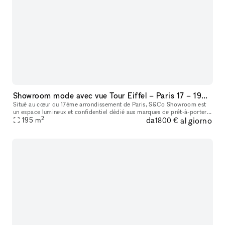
Showroom mode avec vue Tour Eiffel – Paris 17 – 195m² lumineux
Situé au cœur du 17ème arrondissement de Paris, S&Co Showroom est
un espace lumineux et confidentiel dédié aux marques de prêt-à-porter.
2
da
al giorno
Au 9ème étage avec une vue dégagée sur Paris et la Tour Eiffe
195
m
1800 €