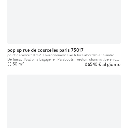
pop up rue de courcelles paris 75017
point de vente 50 m2. Environnement luxe & luxe abordable : Sandro ,
De fursac ,fusalp, la bagagerie , Paraboots , weston, church's , berenice ,
2
da
al giorno
Faguo, MAGE ....
60
m
540 €