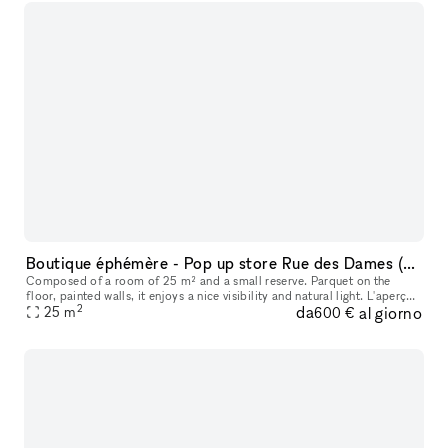
Boutique éphémère - Pop up store Rue des Dames (Batignolles)
Composed of a room of 25 m² and a small reserve. Parquet on the
floor, painted walls, it enjoys a nice visibility and natural light. L'aperçu
2
da
al giorno
du quartier • Au cœur du 17ème arrondissement • Situé à
25
m
600 €