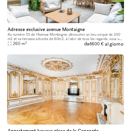
Adresse exclusive avenue Montaigne
Au numéro 53 de l'Avenue Montaigne, découvrez un lieu unique de 200
m2 et sa terrasse arborée de 60m2, à l'abri de tous les regards, sous une
2
da
al giorno
magnifique verrière dans un écrin de verdure tropicale.
260
m
6600 €
Appartement luxueux place de la Concorde