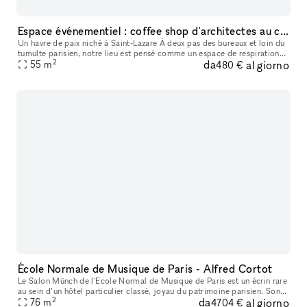
Espace événementiel : coffee shop d'architectes au coeur du 8ème !
Un havre de paix niché à Saint-Lazare À deux pas des bureaux et loin du
tumulte parisien, notre lieu est pensé comme un espace de respiration
2
da
al giorno
au cœur du quartier Saint-Lazare. Nous proposons un servi
55
m
480 €
École Normale de Musique de Paris - Alfred Cortot
Le Salon Münch de l'Ecole Normal de Musique de Paris est un écrin rare
au sein d’un hôtel particulier classé, joyau du patrimoine parisien. Son
2
da
al giorno
ADN ? Fusionner la solennité d’une institution séculair
76
m
4704 €