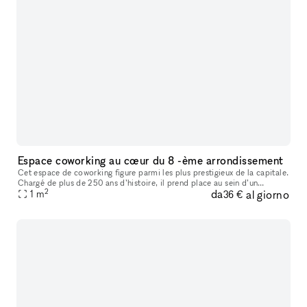
Espace coworking au cœur du 8 -ème arrondissement
Cet espace de coworking figure parmi les plus prestigieux de la capitale.
Chargé de plus de 250 ans d’histoire, il prend place au sein d’un
2
da
al giorno
monument emblématique situé place de la Concorde, dans le
1
m
36 €