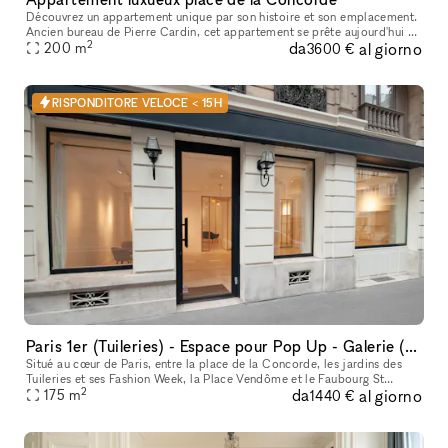
Découvrez un appartement unique par son histoire et son emplacement.
Ancien bureau de Pierre Cardin, cet appartement se prête aujourd'hui à
2
da
al giorno
l'organisation de vos événements prestigieux. Idéalement pl
200
m
3600 €
RISPONDITORE VELOCE < 15H
Paris 1er (Tuileries) - Espace pour Pop Up - Galerie (140 m2 + Sous sol 35 m2)
Situé au cœur de Paris, entre la place de la Concorde, les jardins des
Tuileries et ses Fashion Week, la Place Vendôme et le Faubourg St
2
da
al giorno
Honoré, l’espace dispose d’une adresse unique à côté des hôtel
175
m
1440 €