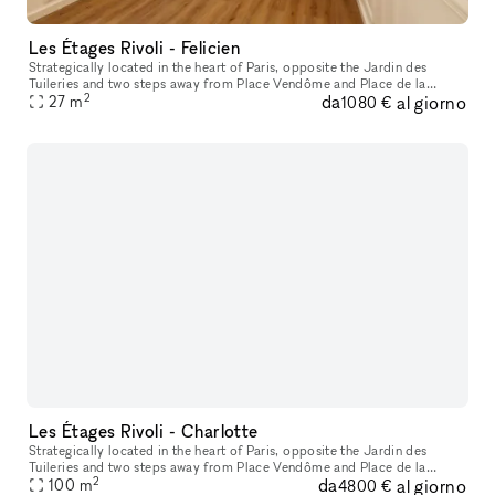
Les Étages Rivoli - Felicien
Strategically located in the heart of Paris, opposite the Jardin des
Tuileries and two steps away from Place Vendôme and Place de la
2
da
al giorno
Concorde, the space features the charm of a cozy Parisian appartme
27
m
1080 €
Les Étages Rivoli - Charlotte
Strategically located in the heart of Paris, opposite the Jardin des
Tuileries and two steps away from Place Vendôme and Place de la
2
da
al giorno
Concorde, the showroom features the charm of a cozy Parisian appar
100
m
4800 €