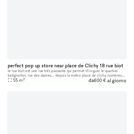
perfect pop up store near place de Clichy 18 rue biot
le rue biot est une rue très passante qui permet d'irriguer le quartier
batignolles, rue des dames... depuis le metro place de clichy nombreux
2
da
al giorno
cafés et restaurants salle de spectacle à proximité cli
55
m
600 €