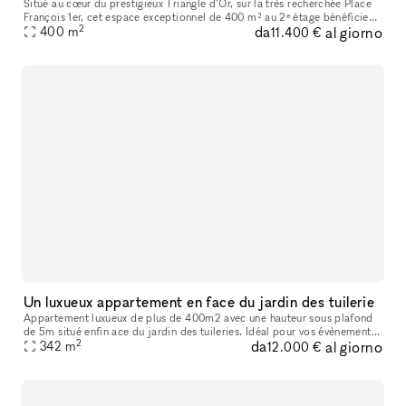
Situé au cœur du prestigieux Triangle d’Or, sur la très recherchée Place
François 1er, cet espace exceptionnel de 400 m² au 2ᵉ étage bénéficie
2
da
al giorno
d’un emplacement premium à quelques pas seulement de la
400
m
11.400 €
Un luxueux appartement en face du jardin des tuilerie
Appartement luxueux de plus de 400m2 avec une hauteur sous plafond
de 5m situé enfin ace du jardin des tuileries. Idéal pour vos évènements :
2
da
al giorno
Fashion week, press Day, Diner...
342
m
12.000 €