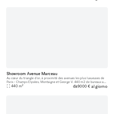
Showroom Avenue Marceau
Au cœur du triangle d'or, à proximité des avenues les plus luxueuses de
Paris : Champs Elysées, Montaigne et George V. 440 m2 de bureaux au
2
da
al giorno
1er étage d'un immeuble haussmannien. A quelques minutes à
440
m
9000 €