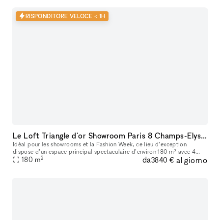
RISPONDITORE VELOCE < 1H
Le Loft Triangle d'or Showroom Paris 8 Champs-Elysée
Idéal pour les showrooms et la Fashion Week, ce lieu d’exception
dispose d’un espace principal spectaculaire d’environ 180 m² avec 4
2
da
al giorno
180
m
mètres de hauteur sous plafond. Ses volumes impressionnants et sa
3840 €