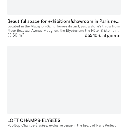
Beautiful space for exhibitions/showroom in Paris near Matignon - Champs Elysées
Located in the Matignon-Saint Honoré district, just a stone's throw from
Place Beauvau, Avenue Matignon, the Elysées and the Hôtel Bristol, this
2
da
al giorno
space is available for temporary rental to organise yo
60
m
540 €
LOFT CHAMPS-ÉLYSÉES
Rooftop Champs-Élysées, exclusive venue in the heart of Paris Perfect