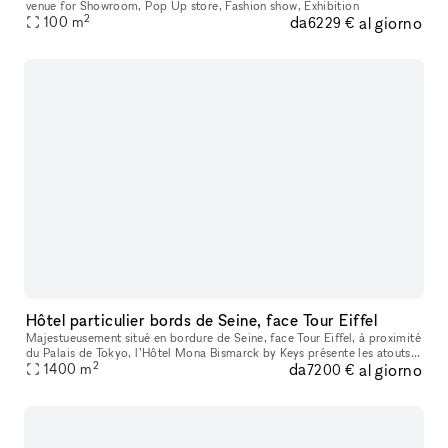
venue for Showroom, Pop Up store, Fashion show, Exhibition
2
da
al giorno
100
m
6229 €
Hôtel particulier bords de Seine, face Tour Eiffel
Majestueusement situé en bordure de Seine, face Tour Eiffel, à proximité
du Palais de Tokyo, l’Hôtel Mona Bismarck by Keys présente les atouts
2
da
al giorno
d’une adresse d’exception. Cette sublime demeure néo-cla
1400
m
7200 €