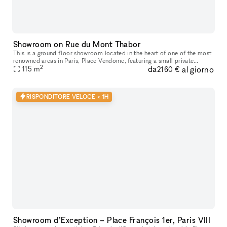
Showroom on Rue du Mont Thabor
This is a ground floor showroom located in the heart of one of the most
renowned areas in Paris, Place Vendome, featuring a small private
2
da
al giorno
courtyard. This space, designed for welcoming customers and p
115
m
2160 €
RISPONDITORE VELOCE < 1H
Showroom d’Exception – Place François 1er, Paris VIII