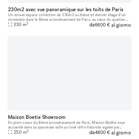
230m2 avec vue panoramique sur les toits de Paris
Un nouvel espace collection de 230m2 au 6ème et dernier étage d’un
immeuble dans le 8ème arrondissement de Paris, au cœur du quartier
2
da
al giorno
d’affaires de Saint-Lazare. Entièrement vitré, il domine le paysa
230
m
6600 €
Maison Boetie Showroom
En plein coeur du 8ème arrondissement de Paris, Maison Boétie vous
accueille dans sa spacieuse salle au look rétro-futuriste signée par
2
da
al giorno
l’architecte Jessica Mille. Nous mettons à votre disposition un
250
m
4800 €