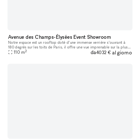
Avenue des Champs-Élysées Event Showroom
Notre espace est un rooftop doté d’une immense verrière s’ouvrant à
180 degrés sur les toits de Paris, il offre une vue imprenable sur la plus
2
da
al giorno
belle avenue du monde avec pour horizon, la Tour Eiffel,
110
m
4032 €