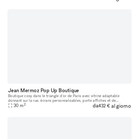
Jean Mermoz Pop Up Boutique
Boutique cosy dans le triangle d'or de Paris avec vitrine adaptable
donnant sur la rue, écrans personnalisables, porte affiches et de
2
da
al giorno
nombreuses autres options! Le local est totalement vidé pour vos
30
m
432 €