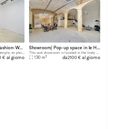
Art Gallery, Pop-Up, Fashion-Week Showroom in Le Marais
Showroom/ Pop-up space in le Haut Marais
Situé en face du Carreau du Temple, en plein coeur du Marais 75003, cet espace donne sur une rue piétonne très agréable. Refait à neuf en juin 2023, il est idéal pour vous accueillir pendant les Fas
This vast showroom is located in the lively Haut Marais district. This blank space is perfect for fashion showrooms, art exhibitions, and pop-up stores. With a mezzanine and a trendy 20 m² skylight,
2
da
al giorno
al giorno
130
m
0 €
2100 €