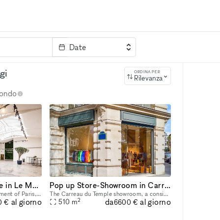
Date
rvizi
Parola chiave
gi
ORDINA PER
Rilevanza
 mondo
Superb Creative Space in Le Marais
Pop up Store-Showroom in Carreau du Temple
Located in the 3rd arrondissement of Paris, in the famous Marais district, this space is ideal for organizing your next event such as a Showroom, Product/Brand Launch, Private Sale, Exhibition, Event
The Carreau du Temple showroom, a considerable space of 510 m², is an ideal place for a pop-up store, a shoot, a product launch or a private sale. It has the distinction of being divisible into 3 se
2
da
al giorno
al giorno
510
m
0 €
6600 €