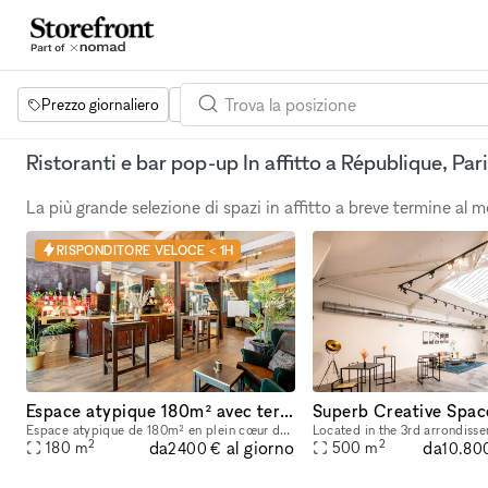
Prezzo giornaliero
Dimensione dello spazio
Progetti
Se
Ristoranti e bar pop-up In affitto a République, Pari
La più grande selezione di spazi in affitto a breve termine al
RISPONDITORE VELOCE < 1H
Espace atypique 180m² avec terrasse — Bar Marais / République — Showroom, shooting, pop-up restaurant, défilé
Espace atypique de 180m² en plein cœur de Paris (3e arrondissement), à deux pas des métros République et Temple. Ce bar à cocktails centenaire fondé en 1923 offre un cadre unique et scénographiable p
2
2
da
da
al giorno
180
m
500
m
2400 €
10.80