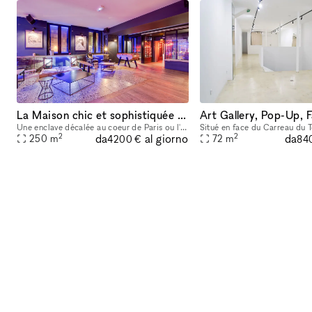
La Maison chic et sophistiquée dans le haut marais
Une enclave décalée au coeur de Paris ou l'on se sent comme à la maison. Au design rock et sophistiqué, La Maison vous offre une alternative originale à tous vos événements !
2
2
da
da
al giorno
250
m
72
m
4200 €
84