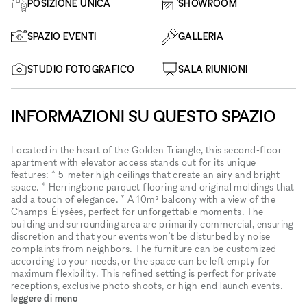
POSIZIONE UNICA
SHOWROOM
SPAZIO EVENTI
GALLERIA
STUDIO FOTOGRAFICO
SALA RIUNIONI
INFORMAZIONI SU QUESTO SPAZIO
Located in the heart of the Golden Triangle, this second-floor
apartment with elevator access stands out for its unique
features: * 5-meter high ceilings that create an airy and bright
space. * Herringbone parquet flooring and original moldings that
add a touch of elegance. * A 10m² balcony with a view of the
Champs-Élysées, perfect for unforgettable moments. The
building and surrounding area are primarily commercial, ensuring
discretion and that your events won't be disturbed by noise
complaints from neighbors. The furniture can be customized
according to your needs, or the space can be left empty for
maximum flexibility. This refined setting is perfect for private
receptions, exclusive photo shoots, or high-end launch events.
leggere di meno