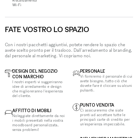
Riscaldamento
Wi‑Fi
FATE VOSTRO LO SPAZIO
Con i nostri pacchetti aggiuntivi, potete rendere lo spazio che
avete scelto pronto per il trasloco. Dall'arredamento al branding,
dal personale al marketing. Vi copriamo noi.
DESIGN DEL NEGOZIO
PERSONALE
CON MARCHIO
Vi forniremo il personale di cui
avete bisogno, tutto ciò che
I nostri esperti vi suggeriranno
dovete fare è cliccare su alcuni
idee di arredamento e design
pulsanti.
che miglioreranno l'esperienza
del cliente.
PUNTO VENDITA
AFFITTO DI MOBILI
Ci assicureremo che siate
pronti ad accettare tutte le
Noleggiate direttamente da noi
principali carte di credito per
i mobili presentati nella vostra
un'esperienza impeccabile.
moodboard personalizzata,
senza problemi!