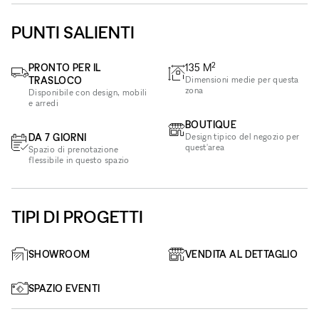
PUNTI SALIENTI
2
PRONTO PER IL
135
M
TRASLOCO
Dimensioni medie per questa
zona
Disponibile con design, mobili
e arredi
BOUTIQUE
DA 7 GIORNI
Design tipico del negozio per
quest'area
Spazio di prenotazione
flessibile in questo spazio
TIPI DI PROGETTI
SHOWROOM
VENDITA AL DETTAGLIO
SPAZIO EVENTI