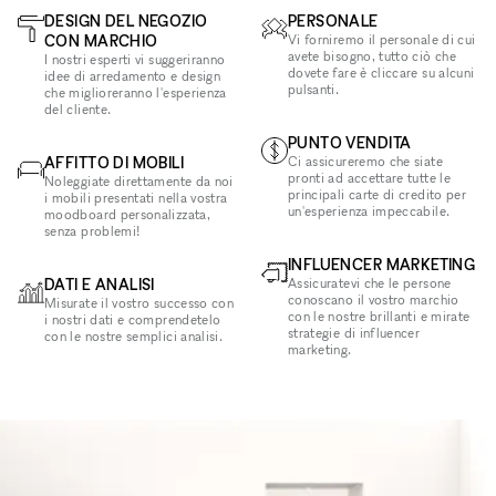
DESIGN DEL NEGOZIO
PERSONALE
CON MARCHIO
Vi forniremo il personale di cui
avete bisogno, tutto ciò che
I nostri esperti vi suggeriranno
dovete fare è cliccare su alcuni
idee di arredamento e design
pulsanti.
che miglioreranno l'esperienza
del cliente.
PUNTO VENDITA
AFFITTO DI MOBILI
Ci assicureremo che siate
pronti ad accettare tutte le
Noleggiate direttamente da noi
principali carte di credito per
i mobili presentati nella vostra
un'esperienza impeccabile.
moodboard personalizzata,
senza problemi!
INFLUENCER MARKETING
DATI E ANALISI
Assicuratevi che le persone
conoscano il vostro marchio
Misurate il vostro successo con
con le nostre brillanti e mirate
i nostri dati e comprendetelo
strategie di influencer
con le nostre semplici analisi.
marketing.