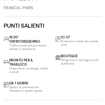
FRANCIA, PARIS
PUNTI SALIENTI
2
19.317
80
M
VISITATORI/GIORNO
Dimensioni medie per questa
zona
Traffico pedonale giornaliero
elevato in quest'area
BOUTIQUE
PRONTO PER IL
Design tipico del negozio per
quest'area
TRASLOCO
Disponibile con design, mobili
e arredi
DA 1 GIORNI
Spazio di prenotazione
flessibile in questo spazio