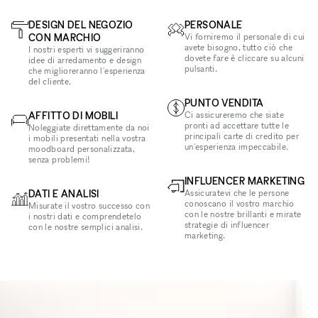
DESIGN DEL NEGOZIO
PERSONALE
CON MARCHIO
Vi forniremo il personale di cui
avete bisogno, tutto ciò che
I nostri esperti vi suggeriranno
dovete fare è cliccare su alcuni
idee di arredamento e design
pulsanti.
che miglioreranno l'esperienza
del cliente.
PUNTO VENDITA
AFFITTO DI MOBILI
Ci assicureremo che siate
pronti ad accettare tutte le
Noleggiate direttamente da noi
principali carte di credito per
i mobili presentati nella vostra
un'esperienza impeccabile.
moodboard personalizzata,
senza problemi!
INFLUENCER MARKETING
DATI E ANALISI
Assicuratevi che le persone
conoscano il vostro marchio
Misurate il vostro successo con
con le nostre brillanti e mirate
i nostri dati e comprendetelo
strategie di influencer
con le nostre semplici analisi.
marketing.