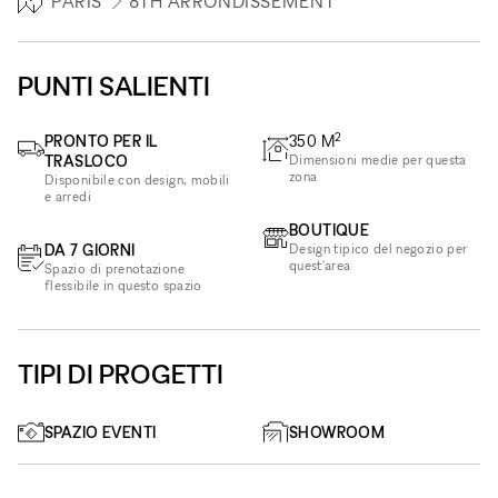
PARIS
8TH ARRONDISSEMENT
PUNTI SALIENTI
2
PRONTO PER IL
350
M
TRASLOCO
Dimensioni medie per questa
zona
Disponibile con design, mobili
e arredi
BOUTIQUE
DA 7 GIORNI
Design tipico del negozio per
quest'area
Spazio di prenotazione
flessibile in questo spazio
TIPI DI PROGETTI
SPAZIO EVENTI
SHOWROOM